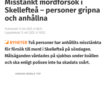
Misstänkt mordförsök i
Skellefteå – personer gripna
och anhållna
Publicerad 13 okt 2025, kl 08:23
(uppdaterad 13 okt 2025, kl 16:02)
NYHETER
Två personer har anhållits misstänkta
för försök till mord i Skellefteå på söndagen.
Målsäganden vårdades på sjukhus under kvällen
och ska enligt polisen inte ha skadats svårt.
ANNONS MOBILE TOP