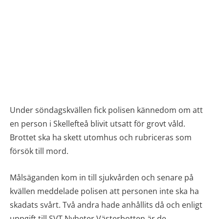
Under söndagskvällen fick polisen kännedom om att
en person i Skellefteå blivit utsatt för grovt våld.
Brottet ska ha skett utomhus och rubriceras som
försök till mord.
Målsäganden kom in till sjukvården och senare på
kvällen meddelade polisen att personen inte ska ha
skadats svårt. Två andra hade anhållits då och enligt
uppgift till SVT Nyheter Västerbotten är de