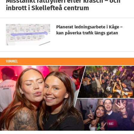
Misstänkt rattfylleri efter krasch – och
inbrott i Skellefteå centrum
Planerat ledningsarbete i Kåge –
kan påverka trafik längs gatan
VIMMEL