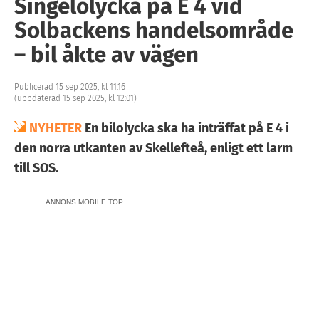
Singelolycka på E 4 vid
Solbackens handelsområde
– bil åkte av vägen
Publicerad 15 sep 2025, kl 11:16
(uppdaterad 15 sep 2025, kl 12:01)
NYHETER
En bilolycka ska ha inträffat på E 4 i
den norra utkanten av Skellefteå, enligt ett larm
till SOS.
ANNONS MOBILE TOP