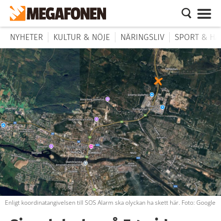
NYHETER
KULTUR & NÖJE
NÄRINGSLIV
SPORT & HÄ
Enligt koordinatangivelsen till SOS Alarm ska olyckan ha skett här. Foto: Google