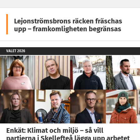
Lejonströmsbrons räcken fräschas
upp – framkomligheten begränsas
VALET 2026
Enkät: Klimat och miljö – så vill
partierna i Skellefteå lägga upp arbetet