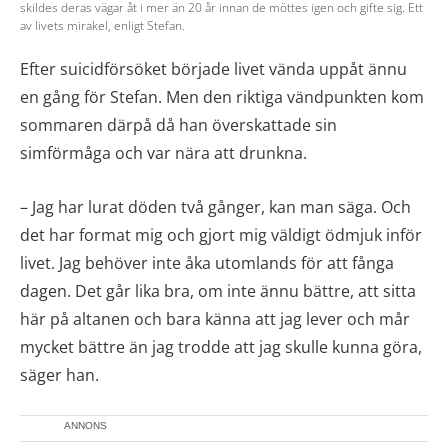
skildes deras vägar åt i mer än 20 år innan de möttes igen och gifte sig. Ett
av livets mirakel, enligt Stefan.
Efter suicidförsöket började livet vända uppåt ännu
en gång för Stefan. Men den riktiga vändpunkten kom
sommaren därpå då han överskattade sin
simförmåga och var nära att drunkna.
– Jag har lurat döden två gånger, kan man säga. Och
det har format mig och gjort mig väldigt ödmjuk inför
livet. Jag behöver inte åka utomlands för att fånga
dagen. Det går lika bra, om inte ännu bättre, att sitta
här på altanen och bara känna att jag lever och mår
mycket bättre än jag trodde att jag skulle kunna göra,
säger han.
ANNONS