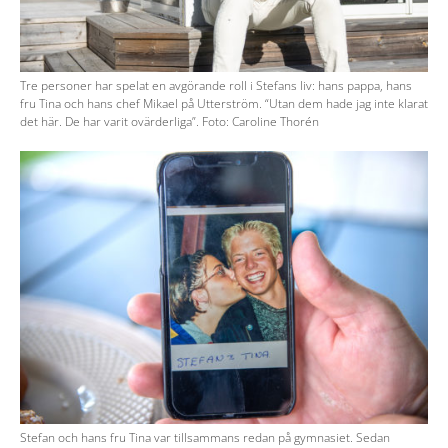
Tre personer har spelat en avgörande roll i Stefans liv: hans pappa, hans
fru Tina och hans chef Mikael på Utterström. “Utan dem hade jag inte klarat
det här. De har varit ovärderliga”. Foto: Caroline Thorén
Stefan och hans fru Tina var tillsammans redan på gymnasiet. Sedan