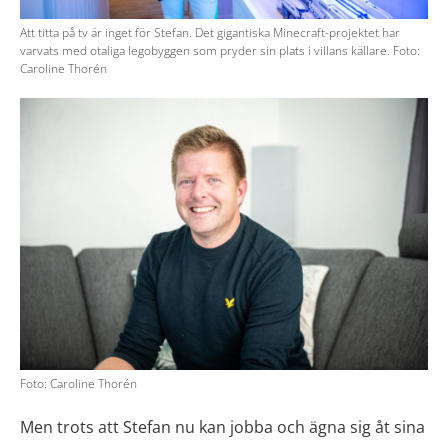
Att titta på tv är inget för Stefan. Det gigantiska Minecraft-projektet har
varvats med otaliga legobyggen som pryder sin plats i villans källare. Foto:
Caroline Thorén
Foto: Caroline Thorén
Men trots att Stefan nu kan jobba och ägna sig åt sina