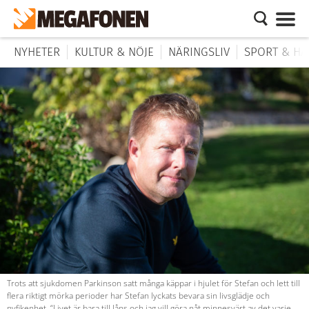
NYHETER
KULTUR & NÖJE
NÄRINGSLIV
SPORT & HÄ
Trots att sjukdomen Parkinson satt många käppar i hjulet för Stefan och lett till
flera riktigt mörka perioder har Stefan lyckats bevara sin livsglädje och
nyfikenhet. “Livet är bara till låns och jag vill göra nåt minnesvärt av det varje