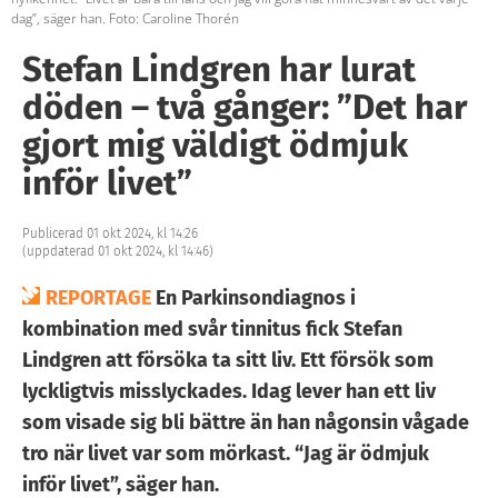
dag”, säger han. Foto: Caroline Thorén
Stefan Lindgren har lurat
döden – två gånger: ”Det har
gjort mig väldigt ödmjuk
inför livet”
Publicerad 01 okt 2024, kl 14:26
(uppdaterad 01 okt 2024, kl 14:46)
REPORTAGE
En Parkinsondiagnos i
kombination med svår tinnitus fick Stefan
Lindgren att försöka ta sitt liv. Ett försök som
lyckligtvis misslyckades. Idag lever han ett liv
som visade sig bli bättre än han någonsin vågade
tro när livet var som mörkast. “Jag är ödmjuk
inför livet”, säger han.