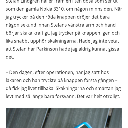
Stefan Lindgren håller fram en liten dosa som ser ut
som den gamla Nokia 3310, om någon minns den. När
jag trycker på den röda knappen dröjer det bara
någon sekund innan Stefans vänstra arm och hand
börjar skaka kraftigt. Jag trycker på knappen igen och
lika snabbt upphör skakningarna. Hade jag inte vetat
att Stefan har Parkinson hade jag aldrig kunnat gissa
det.
– Den dagen, efter operationen, när jag satt hos
läkaren och han tryckte på knappen första gången –
då fick jag livet tillbaka. Skakningarna och smärtan jag
levt med så länge bara försvann. Det var helt otroligt.