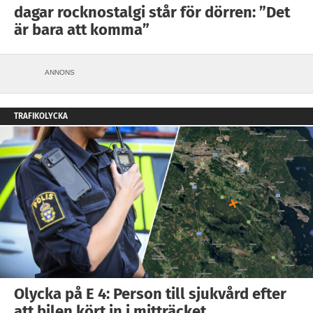
dagar rocknostalgi står för dörren: ”Det
är bara att komma”
ANNONS
TRAFIKOLYCKA
Olycka på E 4: Person till sjukvård efter
att bilen kört in i mitträcket