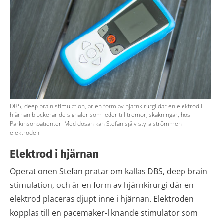
DBS, deep brain stimulation, är en form av hjärnkirurgi där en elektrod i
hjärnan blockerar de signaler som leder till tremor, skakningar, hos
Parkinsonpatienter. Med dosan kan Stefan själv styra strömmen i
elektroden.
Elektrod i hjärnan
Operationen Stefan pratar om kallas DBS, deep brain
stimulation, och är en form av hjärnkirurgi där en
elektrod placeras djupt inne i hjärnan. Elektroden
kopplas till en pacemaker-liknande stimulator som