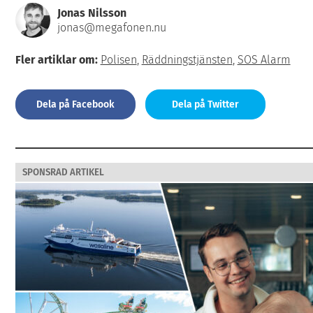
Jonas Nilsson
jonas@megafonen.nu
Fler artiklar om:
Polisen
,
Räddningstjänsten
,
SOS Alarm
Dela på Facebook
Dela på Twitter
SPONSRAD ARTIKEL