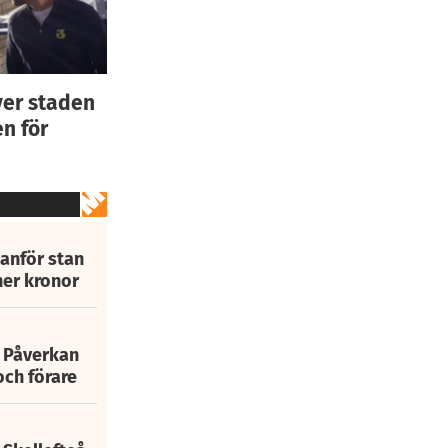
ver staden
n för
tanför stan
ner kronor
: Påverkan
och förare