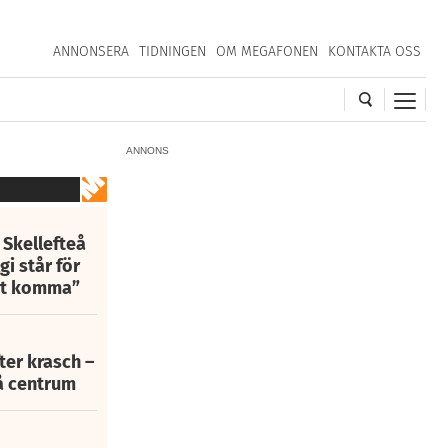
ANNONSERA
TIDNINGEN
OM MEGAFONEN
KONTAKTA OSS
ANNONS
 Skellefteå
i står för
att komma”
fter krasch –
eå centrum