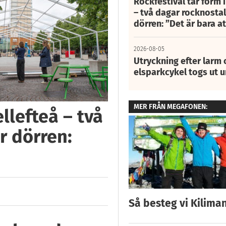
Rockfestival tar form i
– två dagar rocknostalg
dörren: ”Det är bara 
2026-08-05
Utryckning efter larm
elsparkcykel togs ut 
MER FRÅN MEGAFONEN:
llefteå – två
r dörren:
Så besteg vi Kilima