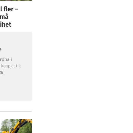
 fler –
 små
ihet
e
röna i
opplat till:
26
.