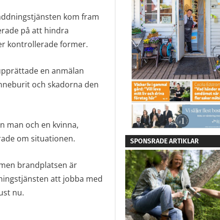
 räddningstjänsten kom fram
serade på att hindra
er kontrollerade former.
 upprättade en anmälan
nneburit och skadorna den
en man och en kvinna,
rade om situationen.
SPONSRADE ARTIKLAR
 men brandplatsen är
ingstjänsten att jobba med
ust nu.