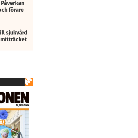
: Påverkan
och förare
ill sjukvård
i mitträcket