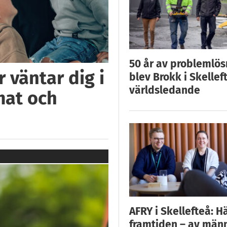
50 år av problemlös
 väntar dig i
blev Brokk i Skellef
världsledande
mat och
AFRY i Skellefteå: H
framtiden – av män