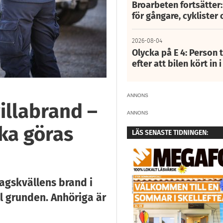
Broarbeten fortsätter
för gångare, cyklister 
2026-08-04
Olycka på E 4: Person t
efter att bilen kört in 
ANNONS
illabrand –
ANNONS
ka göras
LÄS SENASTE TIDNINGEN:
agskvällens brand i
l grunden. Anhöriga är