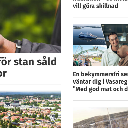
vill göra skillnad
för stan såld
or
En bekymmersfri s
väntar dig i Vasareg
”Med god mat och d