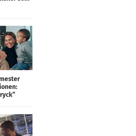
emester
ionen:
ryck”