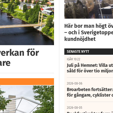
Här bor man högt ö
– och i Sverigetoppe
kundnöjdhet
verkan för
SENASTE NYTT
are
IGÅR 10:22
Juli på Hemnet: Villa u
såld för över tio miljo
2026-08-06
Broarbeten fortsätter
för gångare, cyklister 
2026-08-05