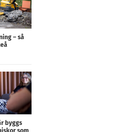
ning – så
teå
är byggs
niskor som