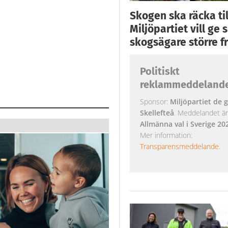
Skogen ska räcka till
Miljöpartiet vill ge
skogsägare större fr
Politiskt
reklammeddeland
Sponsor:
Miljöpartiet de g
Skellefteå
. Meddelandet är k
Allmänna val i Sverige 20
Mer information:
Transparensmeddelande
.