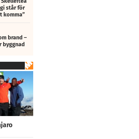
 Skellefteå
i står för
att komma”
 om brand –
ur byggnad
njaro