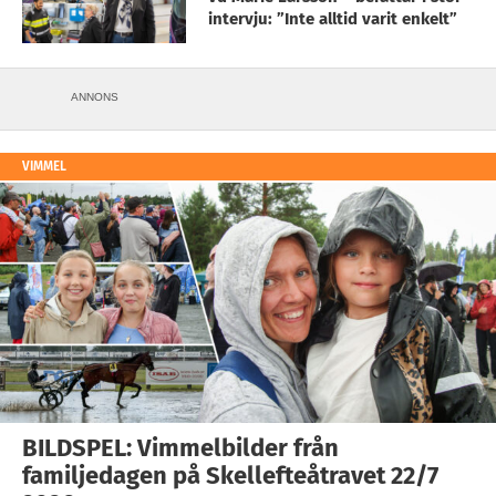
intervju: ”Inte alltid varit enkelt”
ANNONS
VIMMEL
BILDSPEL: Vimmelbilder från
familjedagen på Skellefteåtravet 22/7