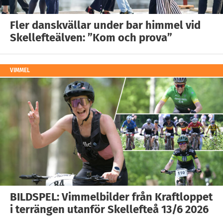
Fler danskvällar under bar himmel vid
Skellefteälven: ”Kom och prova”
VIMMEL
BILDSPEL: Vimmelbilder från Kraftloppet
i terrängen utanför Skellefteå 13/6 2026