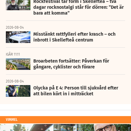
Rockfestival tar form i Skellefteå – två
dagar rocknostalgi står för dörren: ”Det är
bara att komma”
2026-08-04
Misstänkt rattfylleri efter krasch – och
inbrott i Skellefteå centrum
IGÅR 11:11
Broarbeten fortsätter: Påverkan för
gångare, cyklister och förare
2026-08-04
Olycka på E 4: Person till sjukvård efter
att bilen kört in i mitträcket
VIMMEL