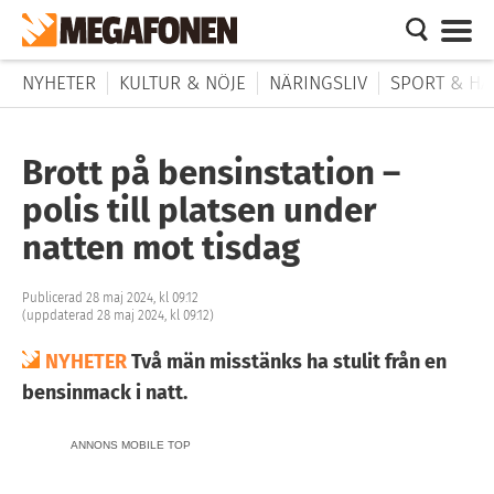
NYHETER
KULTUR & NÖJE
NÄRINGSLIV
SPORT & HÄ
Brott på bensinstation –
polis till platsen under
natten mot tisdag
Publicerad 28 maj 2024, kl 09:12
(uppdaterad 28 maj 2024, kl 09:12)
NYHETER
Två män misstänks ha stulit från en
bensinmack i natt.
ANNONS MOBILE TOP