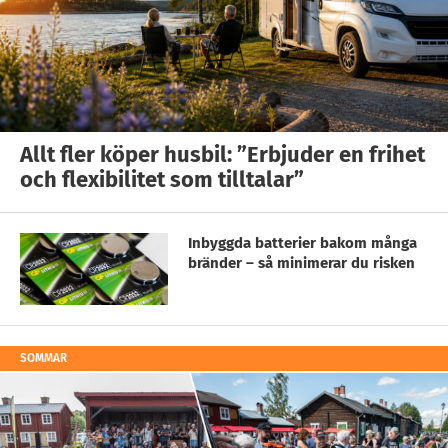
Allt fler köper husbil: ”Erbjuder en frihet
och flexibilitet som tilltalar”
Inbyggda batterier bakom många
bränder – så minimerar du risken
SOMMAR