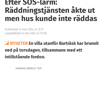
Efter SOS-larm:
Räddningstjänsten åkte ut
men hus kunde inte räddas
Publicerad 14 mar 2024, kl 13:31
(uppdaterad 14 mar 2024, kl 15:26)
NYHETER
En villa utanför Burträsk har brunnit
ned på torsdagen, tillsammans med ett
intillstående fordon.
ANNONS MOBILE TOP