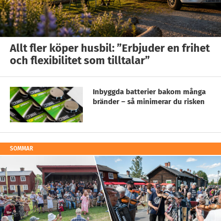
Allt fler köper husbil: ”Erbjuder en frihet
och flexibilitet som tilltalar”
Inbyggda batterier bakom många
bränder – så minimerar du risken
SOMMAR