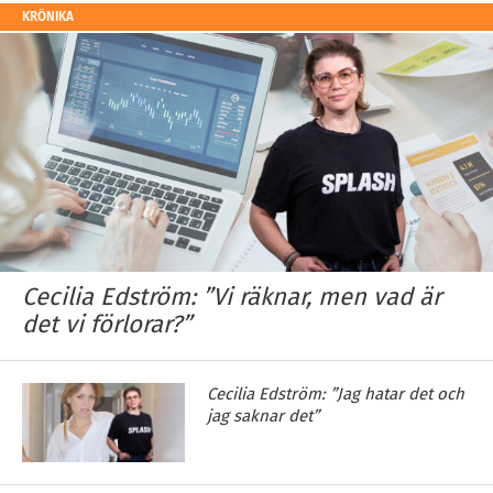
KRÖNIKA
Cecilia Edström: ”Vi räknar, men vad är
det vi förlorar?”
Cecilia Edström: ”Jag hatar det och
jag saknar det”