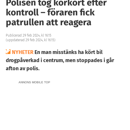
Polisen tog körkort efter
kontroll – föraren fick
patrullen att reagera
Publicerad 29 feb 2024, kl 16:15
(uppdaterad 29 feb 2024, kl 16:15)
NYHETER
En man misstänks ha kört bil
drogpåverkad i centrum, men stoppades i går
afton av polis.
ANNONS MOBILE TOP