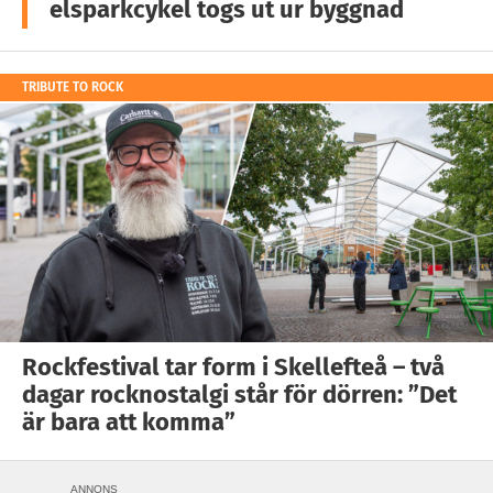
elsparkcykel togs ut ur byggnad
TRIBUTE TO ROCK
Rockfestival tar form i Skellefteå – två
dagar rocknostalgi står för dörren: ”Det
är bara att komma”
ANNONS