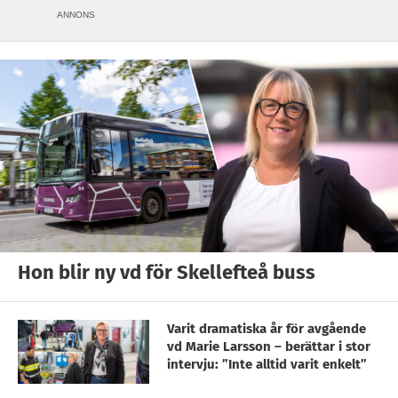
ANNONS
Hon blir ny vd för Skellefteå buss
Varit dramatiska år för avgående
vd Marie Larsson – berättar i stor
intervju: ”Inte alltid varit enkelt”