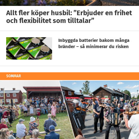
Allt fler köper husbil: ”Erbjuder en frihet
och flexibilitet som tilltalar”
Inbyggda batterier bakom många
bränder – så minimerar du risken
SOMMAR