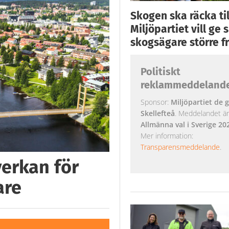
Skogen ska räcka till
Miljöpartiet vill ge
skogsägare större fr
Politiskt
reklammeddeland
Sponsor:
Miljöpartiet de g
Skellefteå
. Meddelandet är k
Allmänna val i Sverige 20
Mer information:
Transparensmeddelande
.
verkan för
are