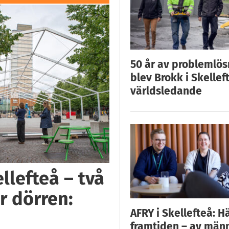
50 år av problemlös
blev Brokk i Skellef
världsledande
llefteå – två
r dörren:
AFRY i Skellefteå: H
framtiden – av män