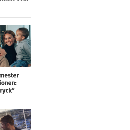
emester
ionen:
ryck”