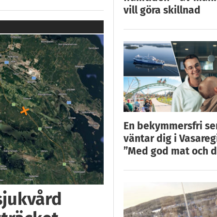
vill göra skillnad
En bekymmersfri s
väntar dig i Vasareg
”Med god mat och d
 sjukvård