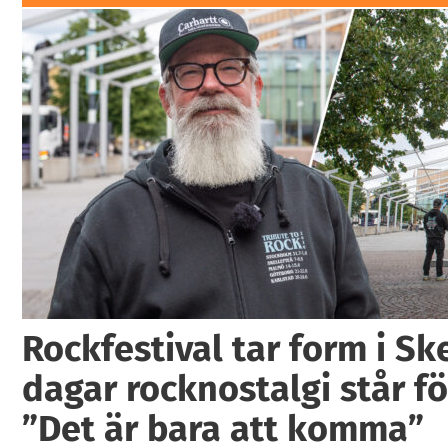
Rockfestival tar form i Ske
dagar rocknostalgi står fö
”Det är bara att komma”