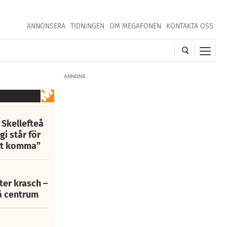
ANNONSERA
TIDNINGEN
OM MEGAFONEN
KONTAKTA OSS
ANNONS
 Skellefteå
i står för
att komma”
fter krasch –
eå centrum