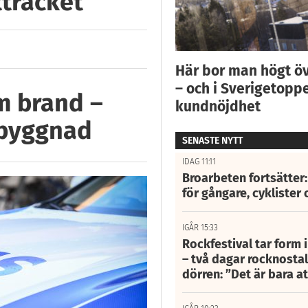
tträcket
Här bor man högt ö
– och i Sverigetoppe
m brand –
kundnöjdhet
 byggnad
SENASTE NYTT
IDAG 11:11
Broarbeten fortsätter
för gångare, cyklister 
IGÅR 15:33
Rockfestival tar form i
– två dagar rocknostalg
dörren: ”Det är bara 