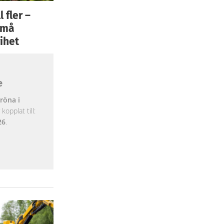
 fler –
 små
ihet
e
röna i
opplat till:
26
.