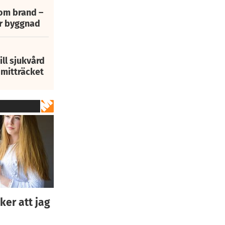
 om brand –
ur byggnad
ill sjukvård
i mitträcket
ker att jag