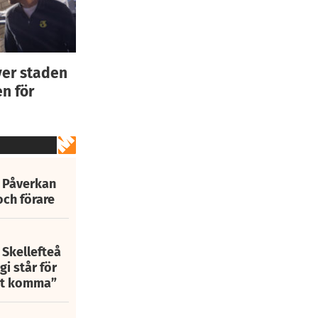
ver staden
n för
: Påverkan
och förare
 Skellefteå
i står för
att komma”