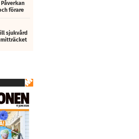
: Påverkan
och förare
ill sjukvård
i mitträcket