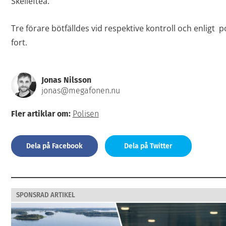
Skellefteå.
Tre förare bötfälldes vid respektive kontroll och enligt po
fort.
Jonas Nilsson
jonas@megafonen.nu
Fler artiklar om:
Polisen
Dela på Facebook
Dela på Twitter
SPONSRAD ARTIKEL