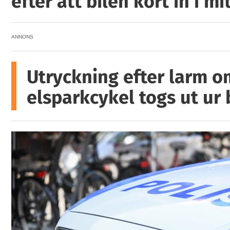
efter att bilen kört in i mi
ANNONS
Utryckning efter larm o
elsparkcykel togs ut ur