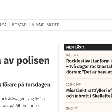
LSA
BOSTAD
VIMMELBILDER
MEST LÄSTA
IGÅR 15:33
a av polisen
Rockfestival tar form i
– två dagar rocknostalg
dörren: ”Det är bara 
ex förare på torsdagen.
2026-08-04
Misstänkt rattfylleri e
och inbrott i Skelleft
urträskvägen, väg 364, i
atan, på Alhem inne i
IDAG 11:11