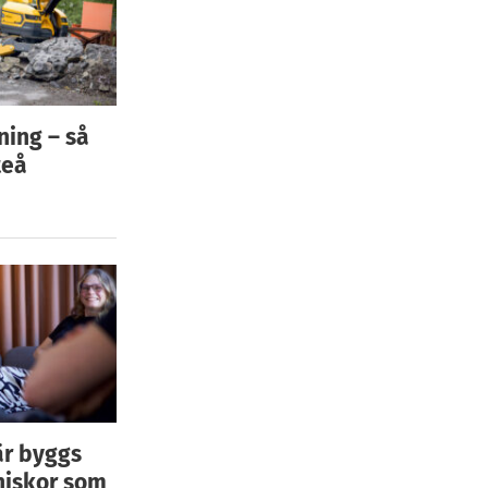
ning – så
teå
är byggs
niskor som