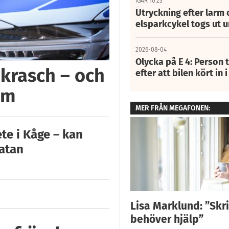
IGÅR 10:23
Utryckning efter larm
elsparkcykel togs ut 
2026-08-04
Olycka på E 4: Person t
 krasch – och
efter att bilen kört in 
um
MER FRÅN MEGAFONEN:
te i Kåge – kan
gatan
Lisa Marklund: ”Skri
behöver hjälp”