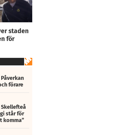
ver staden
n för
: Påverkan
och förare
 Skellefteå
i står för
att komma”