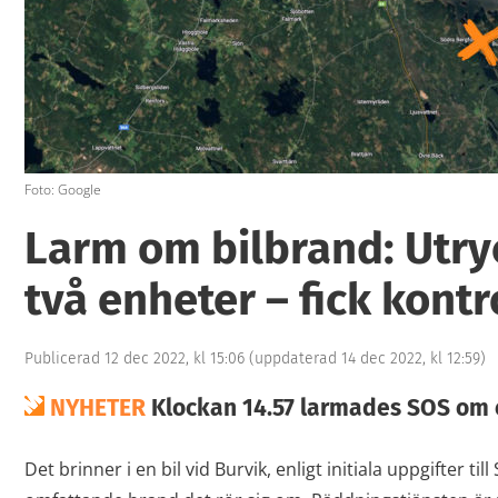
Foto: Google
Larm om bilbrand: Utr
två enheter – fick kontr
Publicerad 12 dec 2022, kl 15:06
(uppdaterad 14 dec 2022, kl 12:59)
NYHETER
Klockan 14.57 larmades SOS om e
Det brinner i en bil vid Burvik, enligt initiala uppgifter ti