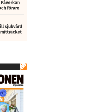
: Påverkan
och förare
ill sjukvård
i mitträcket