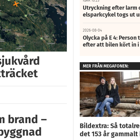
IGÅR 10:23
Utryckning efter larm
elsparkcykel togs ut 
2026-08-04
Olycka på E 4: Person t
efter att bilen kört in 
 sjukvård
MER FRÅN MEGAFONEN:
tträcket
m brand –
Bildextra: Så totalr
 byggnad
det 153 år gammalt