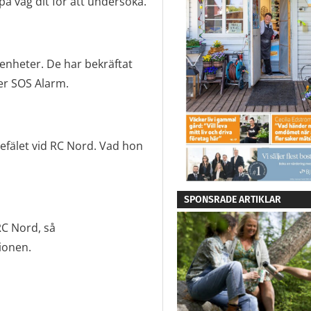
å väg dit för att undersöka.
enheter. De har bekräftat
er SOS Alarm.
befälet vid RC Nord. Vad hon
SPONSRADE ARTIKLAR
RC Nord, så
ionen.