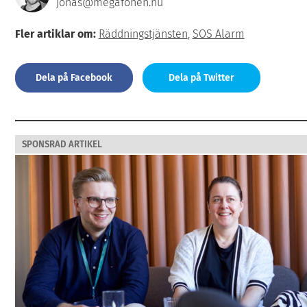
jonas@megafonen.nu
Fler artiklar om:
Räddningstjänsten
,
SOS Alarm
Dela på Facebook
Dela på Twitter
SPONSRAD ARTIKEL