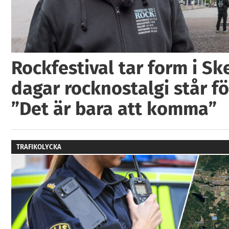
Rockfestival tar form i Ske
dagar rocknostalgi står fö
”Det är bara att komma”
TRAFIKOLYCKA