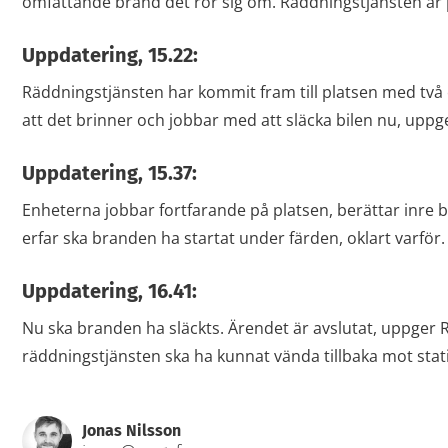
omfattande brand det rör sig om. Räddningstjänsten är p
Uppdatering, 15.22:
Räddningstjänsten har kommit fram till platsen med två 
att det brinner och jobbar med att släcka bilen nu, uppg
Uppdatering, 15.37:
Enheterna jobbar fortfarande på platsen, berättar inre 
erfar ska branden ha startat under färden, oklart varför.
Uppdatering, 16.41:
Nu ska branden ha släckts. Ärendet är avslutat, uppger 
räddningstjänsten ska ha kunnat vända tillbaka mot stat
Jonas Nilsson