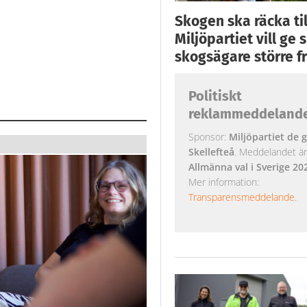
Skogen ska räcka till
Miljöpartiet vill ge
skogsägare större fr
Politiskt
reklammeddeland
Sponsor:
Miljöpartiet de g
Skellefteå
. Meddelandet är k
Allmänna val i Sverige 20
Mer information:
Transparensmeddelande
.