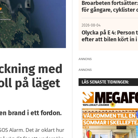
Broarbeten fortsätter
för gångare, cyklister 
2026-08-04
Olycka på E 4: Person t
efter att bilen kört in 
ANNONS
yckning med
ANNONS
oll på läget
LÄS SENASTE TIDNINGEN:
n brand i ett fordon.
ll SOS Alarm. Det är oklart hur