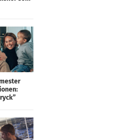
emester
ionen:
ryck”