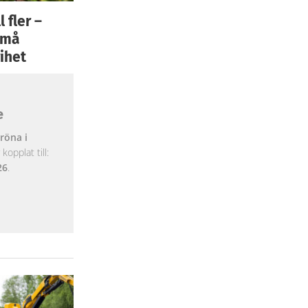
 fler –
 små
ihet
e
röna i
opplat till:
26
.