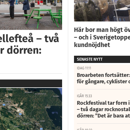
Här bor man högt ö
llefteå – två
– och i Sverigetoppe
kundnöjdhet
r dörren:
SENASTE NYTT
IDAG 11:11
Broarbeten fortsätter
för gångare, cyklister 
IGÅR 15:33
Rockfestival tar form i
– två dagar rocknostalg
dörren: ”Det är bara 