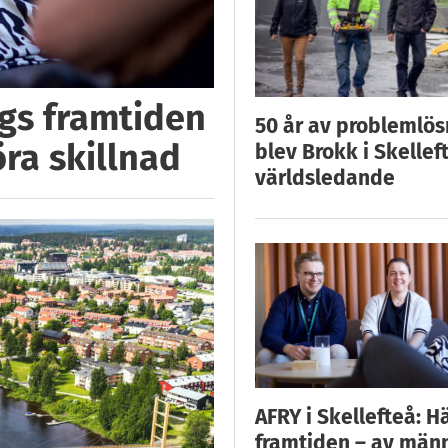
ggs framtiden
50 år av problemlös
öra skillnad
blev Brokk i Skellef
världsledande
AFRY i Skellefteå: H
framtiden – av män