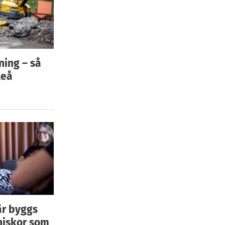
ning – så
teå
är byggs
niskor som