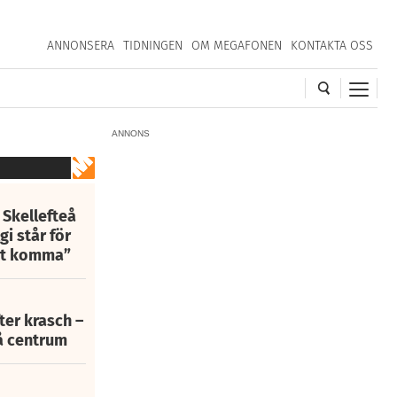
ANNONSERA
TIDNINGEN
OM MEGAFONEN
KONTAKTA OSS
ANNONS
 Skellefteå
i står för
att komma”
fter krasch –
eå centrum