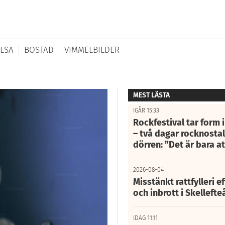
LSA
BOSTAD
VIMMELBILDER
MEST LÄSTA
IGÅR 15:33
Rockfestival tar form i
– två dagar rocknostalg
dörren: ”Det är bara 
2026-08-04
Misstänkt rattfylleri e
och inbrott i Skelleft
IDAG 11:11