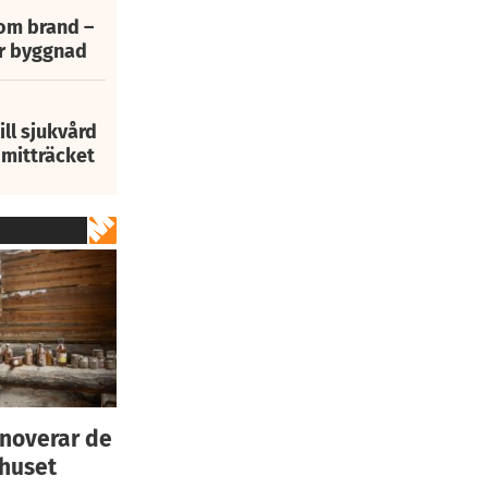
 om brand –
ur byggnad
ill sjukvård
i mitträcket
enoverar de
 huset