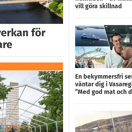
vill göra skillnad
verkan för
are
En bekymmersfri s
väntar dig i Vasareg
”Med god mat och d