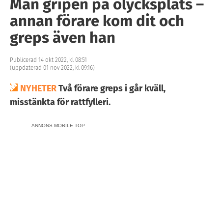
Man gripen på olycksplats –
annan förare kom dit och
greps även han
Publicerad 14 okt 2022, kl 08:51
(uppdaterad 01 nov 2022, kl 09:16)
NYHETER
Två förare greps i går kväll,
misstänkta för rattfylleri.
ANNONS MOBILE TOP