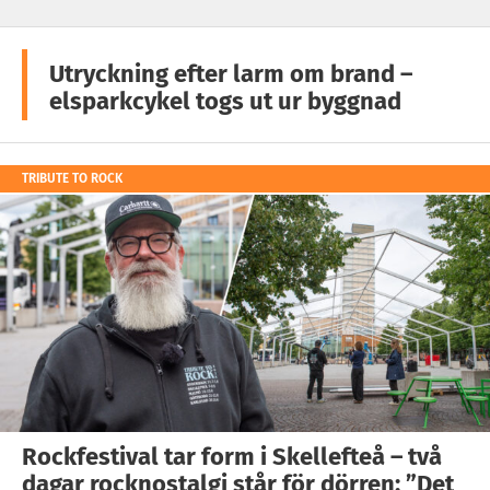
Utryckning efter larm om brand –
elsparkcykel togs ut ur byggnad
TRIBUTE TO ROCK
Rockfestival tar form i Skellefteå – två
dagar rocknostalgi står för dörren: ”Det