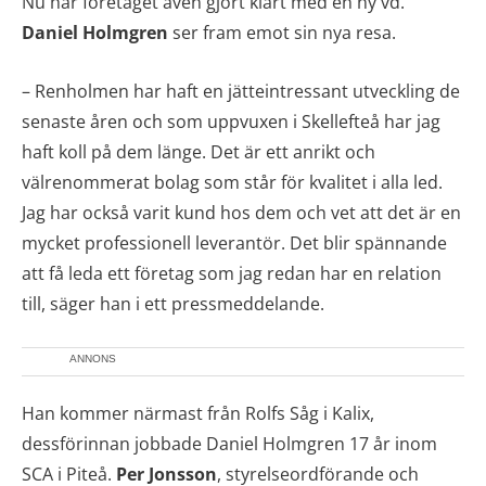
Nu har företaget även gjort klart med en ny vd.
Daniel Holmgren
ser fram emot sin nya resa.
– Renholmen har haft en jätteintressant utveckling de
senaste åren och som uppvuxen i Skellefteå har jag
haft koll på dem länge. Det är ett anrikt och
välrenommerat bolag som står för kvalitet i alla led.
Jag har också varit kund hos dem och vet att det är en
mycket professionell leverantör. Det blir spännande
att få leda ett företag som jag redan har en relation
till, säger han i ett pressmeddelande.
ANNONS
Han kommer närmast från Rolfs Såg i Kalix,
dessförinnan jobbade Daniel Holmgren 17 år inom
SCA i Piteå.
Per Jonsson
, styrelseordförande och