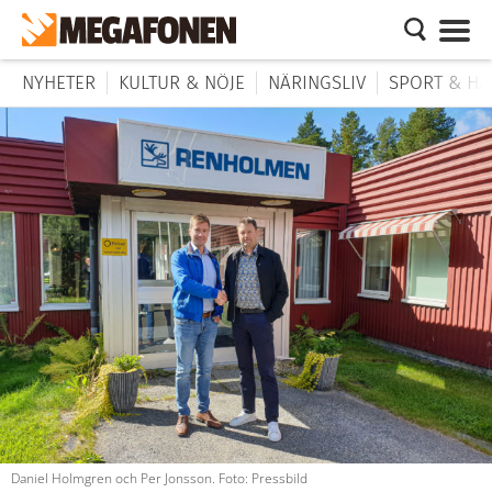
NYHETER
KULTUR & NÖJE
NÄRINGSLIV
SPORT & HÄ
Daniel Holmgren och Per Jonsson. Foto: Pressbild