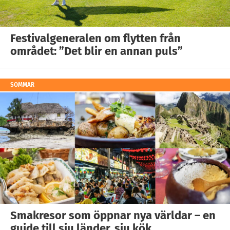
Festivalgeneralen om flytten från
området: ”Det blir en annan puls”
SOMMAR
Smakresor som öppnar nya världar – en
guide till sju länder, sju kök