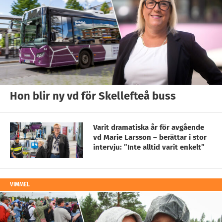
Hon blir ny vd för Skellefteå buss
Varit dramatiska år för avgående
vd Marie Larsson – berättar i stor
intervju: ”Inte alltid varit enkelt”
VIMMEL