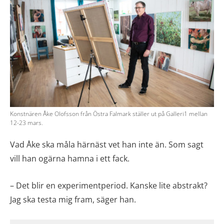
Konstnären Åke Olofsson från Östra Falmark ställer ut på Galleri1 mellan
12-23 mars.
Vad Åke ska måla härnäst vet han inte än. Som sagt
vill han ogärna hamna i ett fack.
– Det blir en experimentperiod. Kanske lite abstrakt?
Jag ska testa mig fram, säger han.