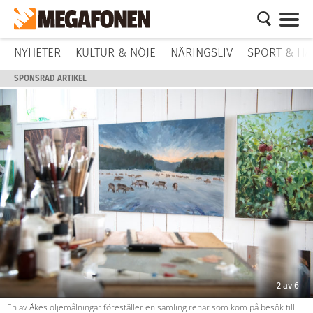
NYHETER
KULTUR & NÖJE
NÄRINGSLIV
SPORT & HÄ
SPONSRAD ARTIKEL
2
av
6
En av Åkes oljemålningar föreställer en samling renar som kom på besök till