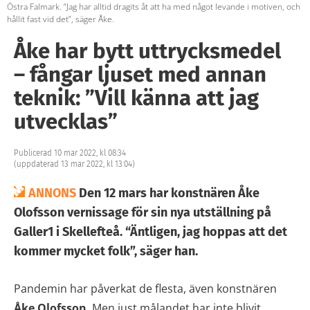
Östra Falmark. “Jag har alltid dragits åt att ha med något levande i motiven, och
hållit fast vid det”, säger Åke.
Åke har bytt uttrycksmedel
– fångar ljuset med annan
teknik: ”Vill känna att jag
utvecklas”
Publicerad 10 mar 2022, kl 08:34
(uppdaterad 13 mar 2022, kl 13:04)
ANNONS
Den 12 mars har konstnären Åke
Olofsson vernissage för sin nya utställning på
Galler1 i Skellefteå. “Äntligen, jag hoppas att det
kommer mycket folk”, säger han.
Pandemin har påverkat de flesta, även konstnären
Åke Olofsson
. Men just målandet har inte blivit