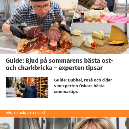
Guide: Bjud på sommarens bästa ost-
och charkbricka – experten tipsar
Guide: Bubbel, rosé och cider –
vinexperten Oskars bästa
sommartips
RÖSTER FRÅN SKELLEFTEÅ