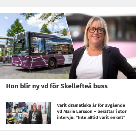
Hon blir ny vd för Skellefteå buss
Varit dramatiska år för avgående
vd Marie Larsson – berättar i stor
intervju: ”Inte alltid varit enkelt”