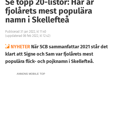
Se topp 20-listor: Här är
fjolårets mest populära
namn i Skellefteå
Publicerad 31 jan 2022, kl 11:40
(uppdaterad 06 feb 2022, kl 12:42)
NYHETER
När SCB sammanfattar 2021 står det
klart att Signe och Sam var fjolårets mest
populära flick- och pojknamn i Skellefteå.
ANNONS MOBILE TOP