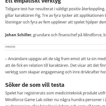
Ett empatiskt verktyg
Tidigare test har resulterat i väldigt positiv återkoppli
gillar karaktären Fig. Tre av fyra tycker att applikationen
lösningar och fyra av fem upplever att spelet hjälper d
Johan
Schiller
, grundare och finanschef på Mindforce, b
ANNONS
– Användare uppgav att de såg fram emot att ta sin medic
att de fick en relation till karaktären. Det visar att det f
verktyg som skapar engagemang och inre drivkrafter ho
Söker de som vill testa
Spelet har registrerats som medicinteknisk produkt utif
Mindforce Game Lab söker nu några hundra personer i å