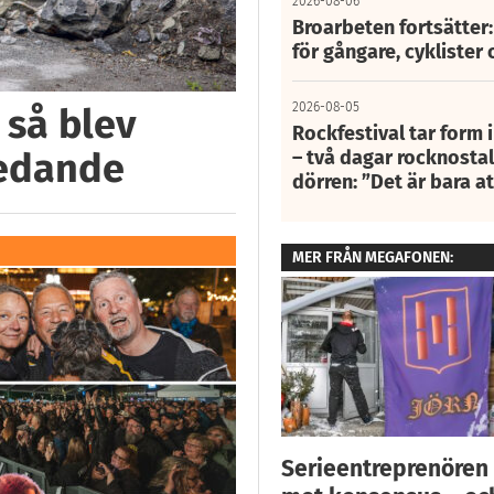
2026-08-06
Broarbeten fortsätter
för gångare, cyklister 
2026-08-05
 så blev
Rockfestival tar form i
ledande
– två dagar rocknostalg
dörren: ”Det är bara 
MER FRÅN MEGAFONEN:
Serieentreprenören