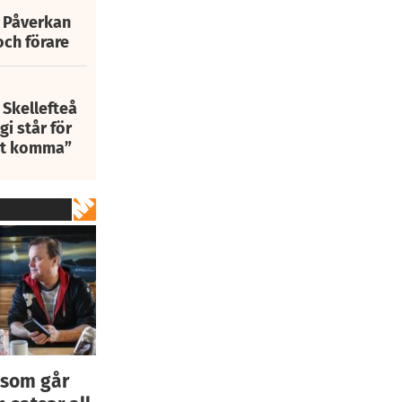
: Påverkan
och förare
 Skellefteå
i står för
att komma”
 som går