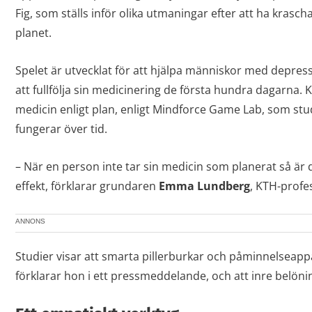
Fig, som ställs inför olika utmaningar efter att ha kras
planet.
Spelet är utvecklat för att hjälpa människor med depress
att fullfölja sin medicinering de första hundra dagarna. 
medicin enligt plan, enligt Mindforce Game Lab, som s
fungerar över tid.
– När en person inte tar sin medicin som planerat så är det 
effekt, förklarar grundaren
Emma
Lundberg
, KTH-profe
ANNONS
Studier visar att smarta pillerburkar och påminnelseappar
förklarar hon i ett pressmeddelande, och att inre belöning