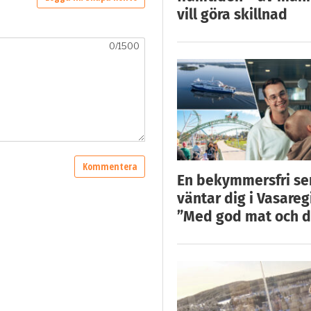
vill göra skillnad
En bekymmersfri s
väntar dig i Vasareg
”Med god mat och d