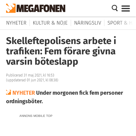
NYHETER
KULTUR & NÖJE
NÄRINGSLIV
SPORT & HÄ
Skelleftepolisens arbete i
trafiken: Fem förare givna
varsin böteslapp
Publicerad 31 maj 2021, kl 16:53
(uppdaterad 01 jun 2021, kl 08:38)
NYHETER
Under morgonen fick fem personer
ordningsböter.
ANNONS MOBILE TOP