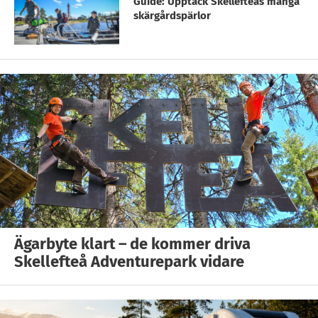
Guide: Upptäck Skellefteås många
skärgårdspärlor
Ägarbyte klart – de kommer driva
Skellefteå Adventurepark vidare