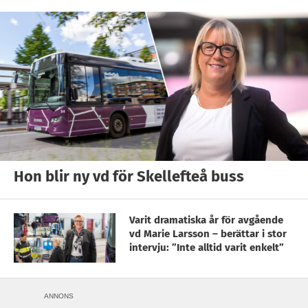
Hon blir ny vd för Skellefteå buss
Varit dramatiska år för avgående
vd Marie Larsson – berättar i stor
intervju: ”Inte alltid varit enkelt”
ANNONS