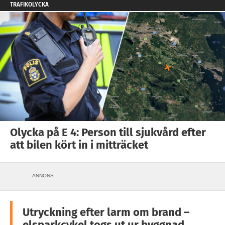
TRAFIKOLYCKA
Olycka på E 4: Person till sjukvård efter
att bilen kört in i mitträcket
ANNONS
Utryckning efter larm om brand –
elsparkcykel togs ut ur byggnad