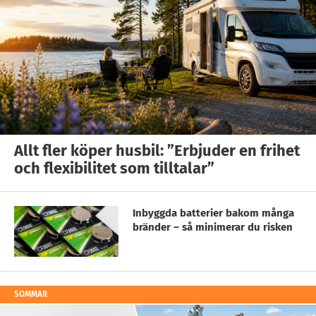
Allt fler köper husbil: ”Erbjuder en frihet
och flexibilitet som tilltalar”
Inbyggda batterier bakom många
bränder – så minimerar du risken
SOMMAR