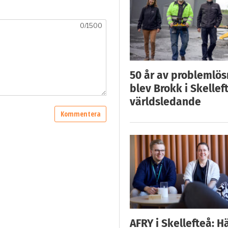
50 år av problemlös
blev Brokk i Skellef
världsledande
AFRY i Skellefteå: H