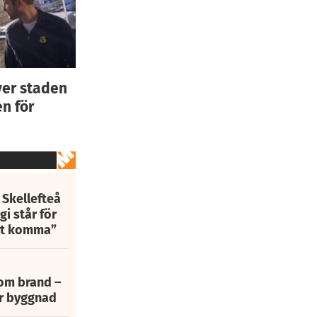
ver staden
n för
 Skellefteå
i står för
att komma”
 om brand –
ur byggnad