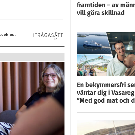
framtiden – av män
vill göra skillnad
En bekymmersfri s
väntar dig i Vasareg
”Med god mat och d