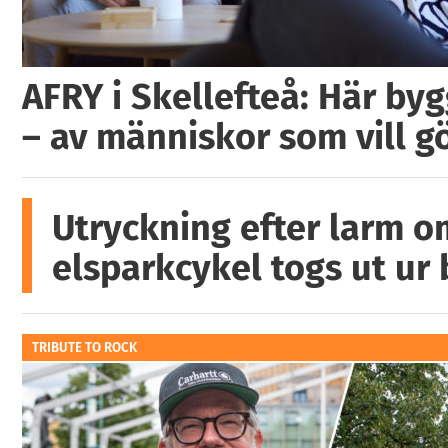
AFRY i Skellefteå: Här by
– av människor som vill g
Utryckning efter larm o
elsparkcykel togs ut ur
TRIBUTE TO ROCK