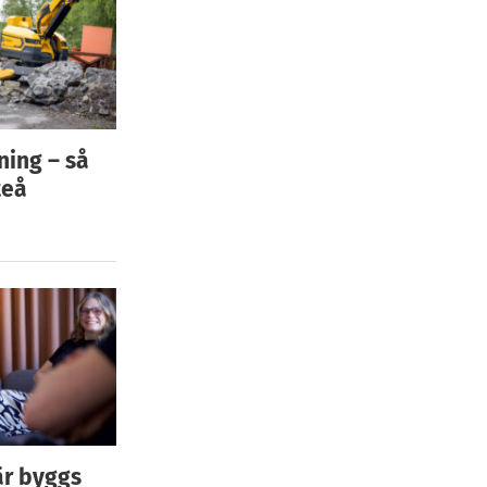
ning – så
teå
är byggs