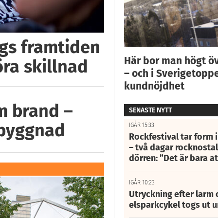
ggs framtiden
Här bor man högt ö
öra skillnad
– och i Sverigetoppe
kundnöjdhet
m brand –
SENASTE NYTT
 byggnad
IGÅR 15:33
Rockfestival tar form i
– två dagar rocknostalg
dörren: ”Det är bara 
IGÅR 10:23
Utryckning efter larm
elsparkcykel togs ut 