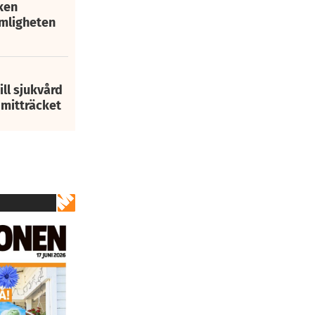
ken
mligheten
ill sjukvård
i mitträcket