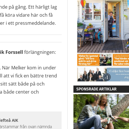
de på gång. Ett härligt lag
 få köra vidare här och få
er i ett pressmeddelande.
ik Forssell
förlängningen:
er. När Melker kom in under
 att vi fick en bättre trend
sitt sätt både på och
SPONSRADE ARTIKLAR
la både center och
efteå AIK
 härstammar från ovan nämnda