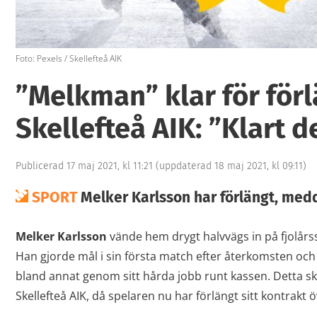
Foto: Pexels / Skellefteå AIK
”Melkman” klar för förl
Skellefteå AIK: ”Klart d
Publicerad 17 maj 2021, kl 11:21
(uppdaterad 18 maj 2021, kl 09:11)
SPORT
Melker Karlsson har förlängt, medd
Melker Karlsson
vände hem drygt halvvägs in på fjolårss
Han gjorde mål i sin första match efter återkomsten oc
bland annat genom sitt hårda jobb runt kassen. Detta ska
Skellefteå AIK, då spelaren nu har förlängt sitt kontra