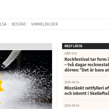
LSA
BOSTAD
VIMMELBILDER
MEST LÄSTA
IGÅR 15:33
Rockfestival tar form i
– två dagar rocknostalg
dörren: ”Det är bara 
2026-08-04
Misstänkt rattfylleri e
och inbrott i Skelleft
2026-08-03