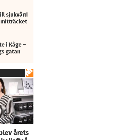
ill sjukvård
i mitträcket
e i Kåge –
gs gatan
lev årets