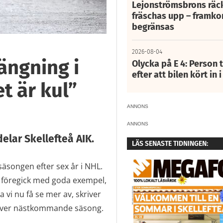
Lejonströmsbrons räc
fräschas upp – framko
begränsas
2026-08-04
ängning i
Olycka på E 4: Person t
efter att bilen kört in 
et är kul”
ANNONS
ANNONS
elar Skellefteå AIK.
LÄS SENASTE TIDNINGEN:
äsongen efter sex år i NHL.
h föregick med goda exempel,
 vi nu få se mer av, skriver
kt över nästkommande säsong.