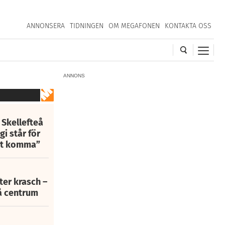
ANNONSERA
TIDNINGEN
OM MEGAFONEN
KONTAKTA OSS
ANNONS
 Skellefteå
i står för
att komma”
fter krasch –
eå centrum