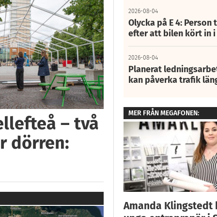
2026-08-04
Olycka på E 4: Person t
efter att bilen kört in 
2026-08-04
Planerat ledningsarbet
kan påverka trafik län
MER FRÅN MEGAFONEN:
llefteå – två
r dörren:
Amanda Klingstedt b