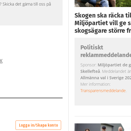
Skicka det gärna till oss på
Skogen ska räcka till
Miljöpartiet vill ge
skogsägare större fr
Politiskt
reklammeddeland
IK
Sponsor:
Miljöpartiet de g
Skellefteå
. Meddelandet är k
Allmänna val i Sverige 20
Mer information:
Transparensmeddelande
.