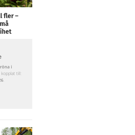
 fler –
 små
ihet
e
röna i
opplat till:
26
.