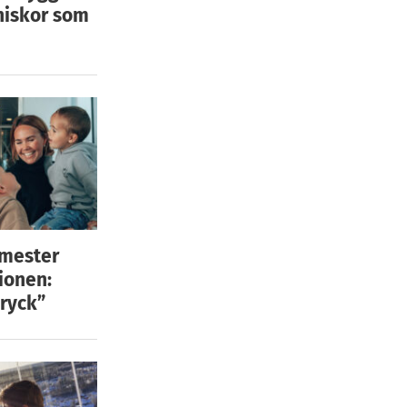
niskor som
emester
ionen:
ryck”