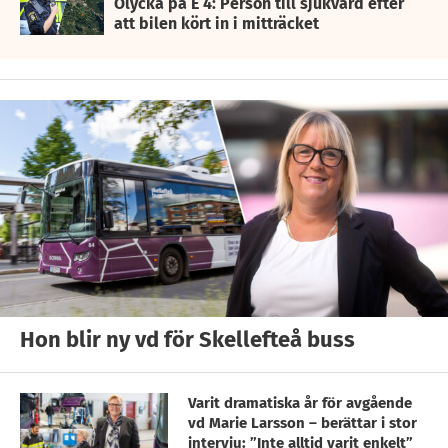
Olycka på E 4: Person till sjukvård efter
att bilen kört in i mitträcket
Hon blir ny vd för Skellefteå buss
Varit dramatiska år för avgående
vd Marie Larsson – berättar i stor
intervju: ”Inte alltid varit enkelt”