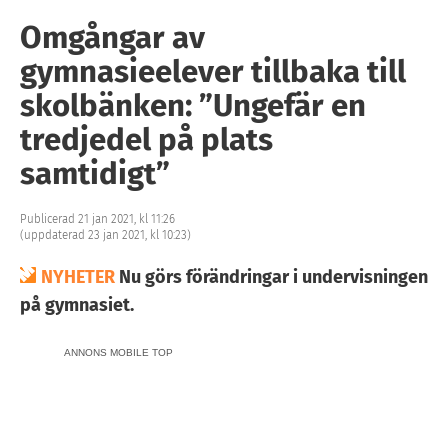
Omgångar av
gymnasieelever tillbaka till
skolbänken: ”Ungefär en
tredjedel på plats
samtidigt”
Publicerad 21 jan 2021, kl 11:26
(uppdaterad 23 jan 2021, kl 10:23)
NYHETER
Nu görs förändringar i undervisningen
på gymnasiet.
ANNONS MOBILE TOP