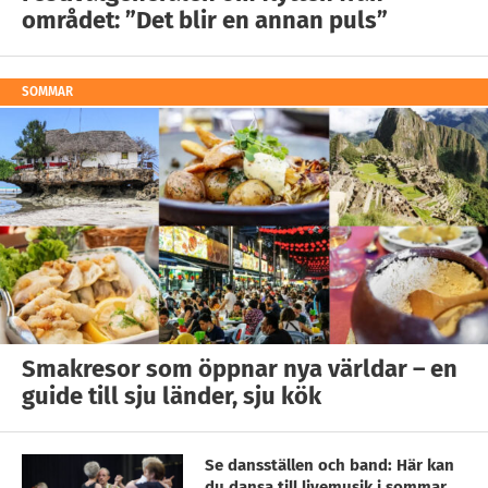
området: ”Det blir en annan puls”
SOMMAR
Smakresor som öppnar nya världar – en
guide till sju länder, sju kök
Se dansställen och band: Här kan
du dansa till livemusik i sommar