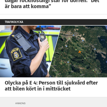
dagar rocknostalgi står för dörren: ”Det
är bara att komma”
TRAFIKOLYCKA
Olycka på E 4: Person till sjukvård efter
att bilen kört in i mitträcket
ANNONS