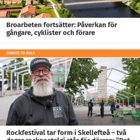
Broarbeten fortsätter: Påverkan för
gångare, cyklister och förare
TRIBUTE TO ROCK
Rockfestival tar form i Skellefteå – två