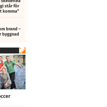
 Skellefteå
i står för
att komma”
 om brand –
ur byggnad
occer