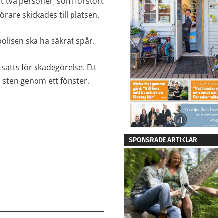
 två personer, som förstört
örare skickades till platsen.
lisen ska ha säkrat spår.
tsatts för skadegörelse. Ett
 sten genom ett fönster.
SPONSRADE ARTIKLAR