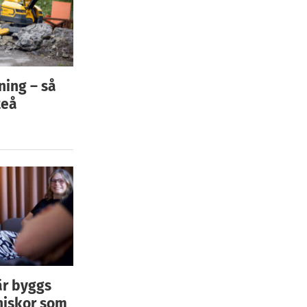
ning – så
teå
är byggs
niskor som