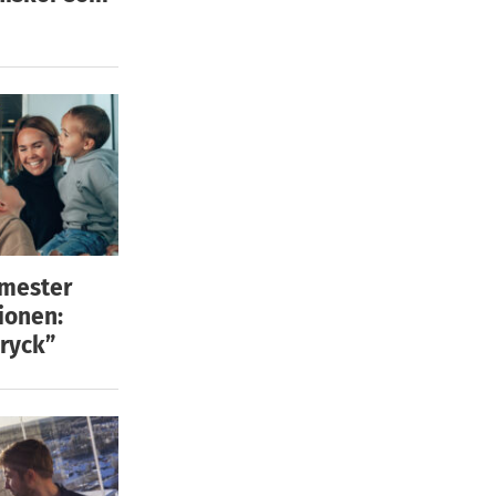
emester
ionen:
ryck”