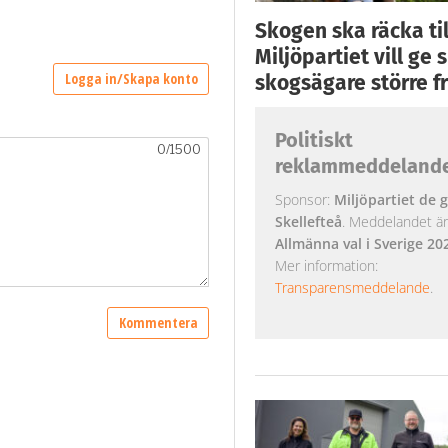
Skogen ska räcka till
Miljöpartiet vill ge
skogsägare större fr
Politiskt
reklammeddeland
Sponsor:
Miljöpartiet de g
Skellefteå
. Meddelandet är k
Allmänna val i Sverige 20
Mer information:
Transparensmeddelande
.