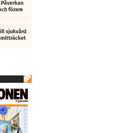
: Påverkan
och förare
ill sjukvård
i mitträcket