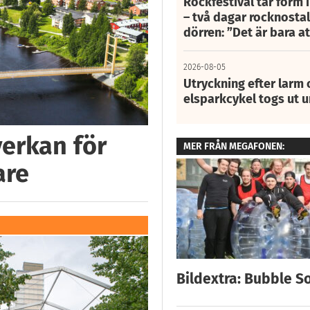
Rockfestival tar form i
– två dagar rocknostalg
dörren: ”Det är bara 
2026-08-05
Utryckning efter larm
elsparkcykel togs ut 
verkan för
MER FRÅN MEGAFONEN:
are
Bildextra: Bubble S