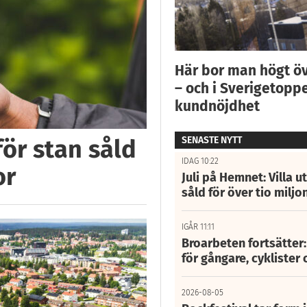
Här bor man högt ö
– och i Sverigetoppe
kundnöjdhet
SENASTE NYTT
för stan såld
IDAG 10:22
or
Juli på Hemnet: Villa u
såld för över tio miljo
IGÅR 11:11
Broarbeten fortsätter
för gångare, cyklister 
2026-08-05