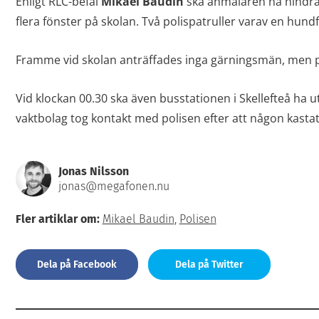
Enligt RLC-befäl
Mikael Baudin
ska anmälaren ha hindrat
flera fönster på skolan. Två polispatruller varav en hundf
Framme vid skolan anträffades inga gärningsmän, men po
Vid klockan 00.30 ska även busstationen i Skellefteå ha u
vaktbolag tog kontakt med polisen efter att någon kastat
Jonas Nilsson
jonas@megafonen.nu
Fler artiklar om:
Mikael Baudin
,
Polisen
Dela på Facebook
Dela på Twitter