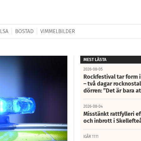
LSA
BOSTAD
VIMMELBILDER
MEST LÄSTA
2026-08-05
Rockfestival tar form i
– två dagar rocknostalg
dörren: ”Det är bara 
2026-08-04
Misstänkt rattfylleri e
och inbrott i Skelleft
IGÅR 11:11