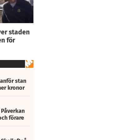
ver staden
n för
tanför stan
ner kronor
: Påverkan
och förare