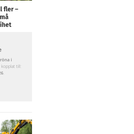
 fler –
 små
ihet
e
röna i
opplat till:
26
.