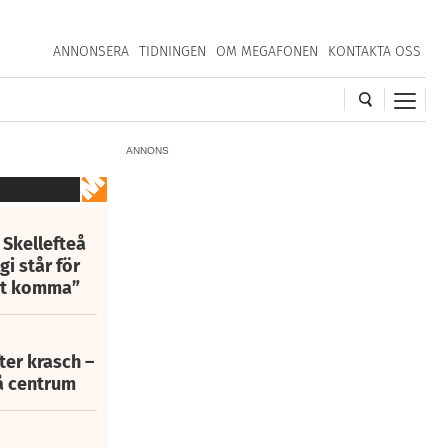
ANNONSERA
TIDNINGEN
OM MEGAFONEN
KONTAKTA OSS
ANNONS
 Skellefteå
i står för
att komma”
fter krasch –
eå centrum