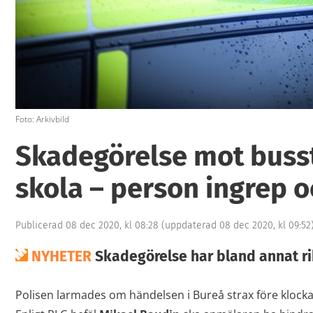
Foto: Arkivbild
Skadegörelse mot buss
skola – person ingrep 
Publicerad 08 dec 2020, kl 08:28
(uppdaterad 08 dec 2020, kl 09:52
NYHETER
Skadegörelse har bland annat ri
Polisen larmades om händelsen i Bureå strax före klock