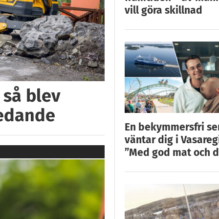
vill göra skillnad
 så blev
ledande
En bekymmersfri s
väntar dig i Vasareg
”Med god mat och d