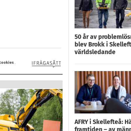
50 år av problemlös
blev Brokk i Skellef
världsledande
AFRY i Skellefteå: H
framtiden – av män