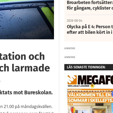
Broarbeten fortsätter
för gångare, cyklister 
2026-08-04
Olycka på E 4: Person t
efter att bilen kört in 
ANNONS
tation och
ANNONS
och larmade
LÄS SENASTE TIDNINGEN:
)
ktats mot Bureskolan.
an 21.00 på måndagskvällen.