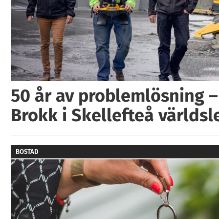
50 år av problemlösning –
Brokk i Skellefteå världs
BOSTAD