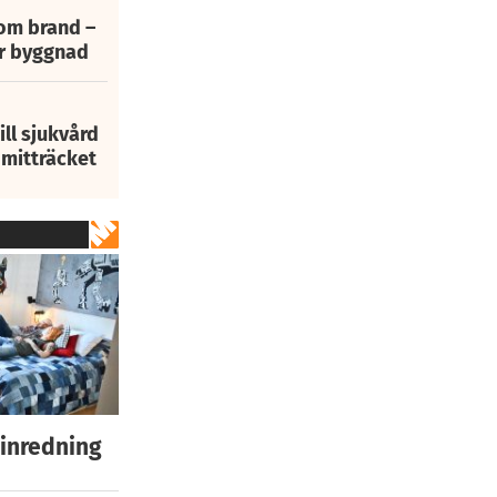
 om brand –
ur byggnad
ill sjukvård
i mitträcket
 inredning