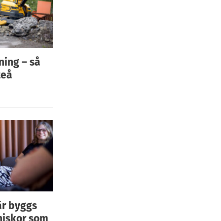
ning – så
teå
är byggs
niskor som