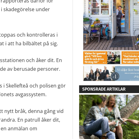
 rapporteras därför för
l i skadegörelse under
oppas och kontrolleras i
 i att ha bilbältet på sig.
stationen och åker dit. En
de av berusade personer.
s i Skellefteå och polisen gör
SPONSRADE ARTIKLAR
rdonets avgassystem.
t nytt bråk, denna gång vid
dra. En patrull åker dit,
r en anmälan om