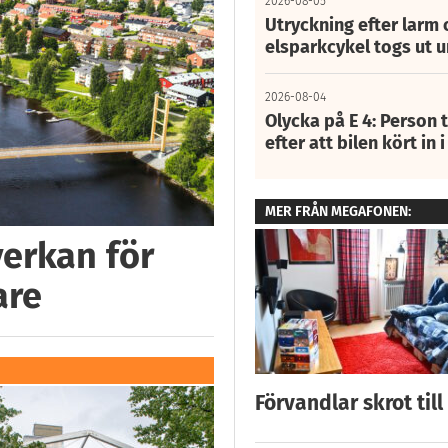
2026-08-05
Utryckning efter larm
elsparkcykel togs ut 
2026-08-04
Olycka på E 4: Person t
efter att bilen kört in 
MER FRÅN MEGAFONEN:
verkan för
are
Förvandlar skrot till