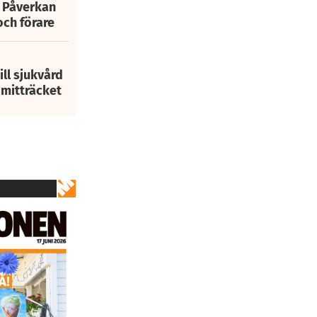
: Påverkan
och förare
ill sjukvård
i mitträcket