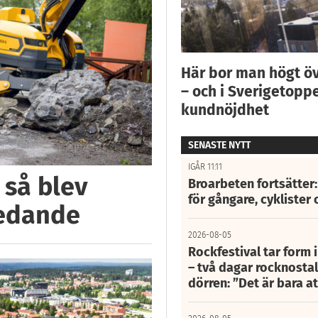
Här bor man högt ö
– och i Sverigetoppe
kundnöjdhet
SENASTE NYTT
IGÅR 11:11
 så blev
Broarbeten fortsätter
för gångare, cyklister 
ledande
2026-08-05
Rockfestival tar form i
– två dagar rocknostalg
dörren: ”Det är bara 