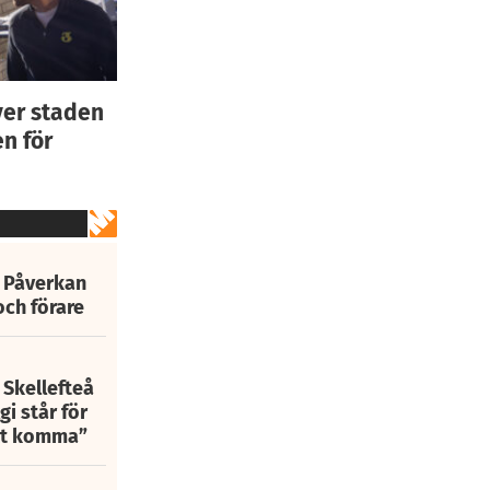
ver staden
n för
: Påverkan
och förare
 Skellefteå
i står för
att komma”