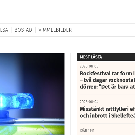
LSA
BOSTAD
VIMMELBILDER
MEST LÄSTA
2026-08-05
Rockfestival tar form i
– två dagar rocknostalg
dörren: ”Det är bara 
2026-08-04
Misstänkt rattfylleri e
och inbrott i Skelleft
IGÅR 11:11