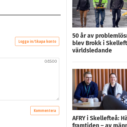
50 år av problemlös
blev Brokk i Skellef
världsledande
AFRY i Skellefteå: H
framtiden – av män