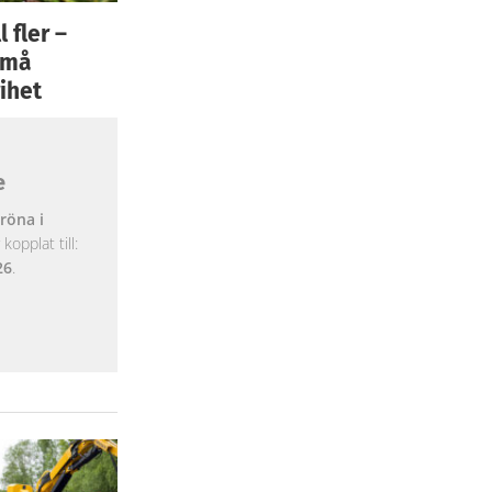
 fler –
 små
ihet
e
röna i
opplat till:
26
.