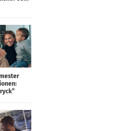
emester
ionen:
ryck”