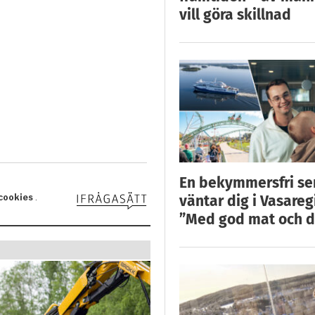
vill göra skillnad
En bekymmersfri s
väntar dig i Vasareg
”Med god mat och d