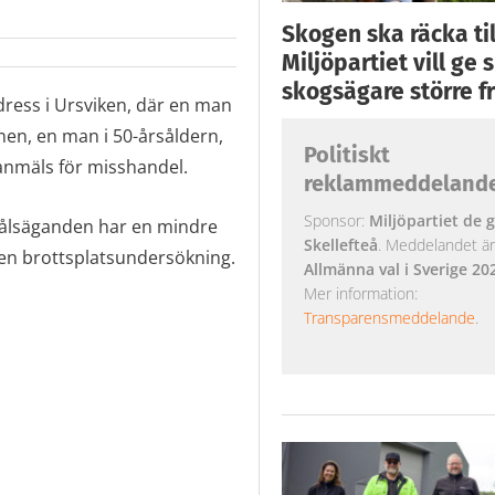
Skogen ska räcka till
Miljöpartiet vill ge
skogsägare större fr
adress i Ursviken, där en man
nen, en man i 50-årsåldern,
Politiskt
anmäls för misshandel.
reklammeddeland
Sponsor:
Miljöpartiet de g
 målsäganden har en mindre
Skellefteå
. Meddelandet är k
en brottsplatsundersökning.
Allmänna val i Sverige 20
Mer information:
Transparensmeddelande
.