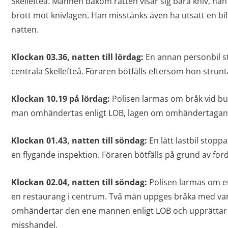
Skellefteå. Mannen bakom ratten visar sig bära kniv, han
brott mot knivlagen. Han misstänks även ha utsatt en bi
natten.
Klockan 03.36, natten till lördag:
En annan personbil st
centrala Skellefteå. Föraren bötfälls eftersom hon struntat
Klockan 10.19 på lördag:
Polisen larmas om bråk vid bus
man omhändertas enligt LOB, lagen om omhändertagan
Klockan 01.43, natten till söndag:
En lätt lastbil stoppa
en flygande inspektion. Föraren bötfälls på grund av fo
Klockan 02.04, natten till söndag:
Polisen larmas om et
en restaurang i centrum. Två män uppges bråka med varan
omhändertar den ene mannen enligt LOB och upprätta
misshandel.