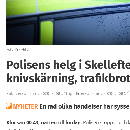
Foto: Arkivbild
Polisens helg i Skelleft
knivskärning, trafikbrot
Publicerad 02 nov 2020, kl 08:57
(uppdaterad 02 nov 2020, kl 08:57)
NYHETER
En rad olika händelser har syssel
Klockan 00.43, natten till lördag:
Polisen stoppar och k