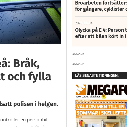
Broarbeten fortsätter
för gångare, cyklister 
2026-08-04
Olycka på E 4: Person t
efter att bilen kört in 
ANNONS
eå: Bråk,
ANNONS
t och fylla
LÄS SENASTE TIDNINGEN:
satt polisen i helgen.
ontroller en personbil i