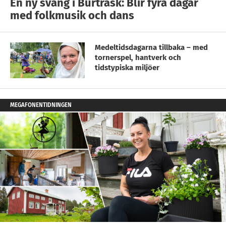
En ny sväng i Burträsk: Blir fyra dagar
med folkmusik och dans
Medeltidsdagarna tillbaka – med
tornerspel, hantverk och
tidstypiska miljöer
MEGAFONENTIDNINGEN