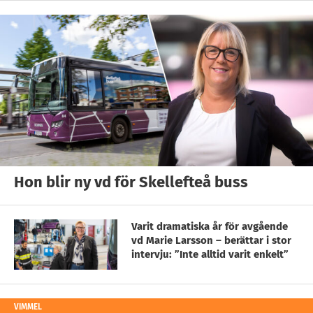
Hon blir ny vd för Skellefteå buss
Varit dramatiska år för avgående
vd Marie Larsson – berättar i stor
intervju: ”Inte alltid varit enkelt”
VIMMEL