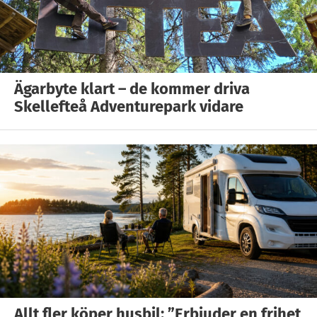
Ägarbyte klart – de kommer driva
Skellefteå Adventurepark vidare
Allt fler köper husbil: ”Erbjuder en frihet