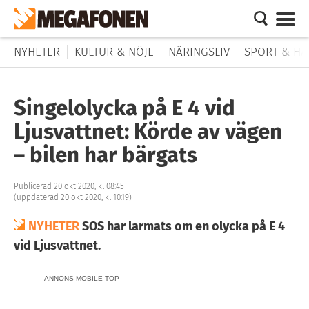
NYHETER
KULTUR & NÖJE
NÄRINGSLIV
SPORT & HÄ
Singelolycka på E 4 vid
Ljusvattnet: Körde av vägen
– bilen har bärgats
Publicerad 20 okt 2020, kl 08:45
(uppdaterad 20 okt 2020, kl 10:19)
NYHETER
SOS har larmats om en olycka på E 4
vid Ljusvattnet.
ANNONS MOBILE TOP