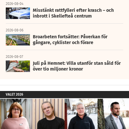
2026-08-04
Misstänkt rattfylleri efter krasch – och
inbrott i Skellefteå centrum
2026-08-06
Broarbeten fortsätter: Påverkan för
gångare, cyklister och förare
2026-08-07
Juli på Hemnet: Villa utanför stan såld för
över tio miljoner kronor
VALET 2026