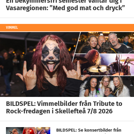
En bekymmersfri semester väntar dig i
Vasaregionen: ”Med god mat och dryck”
VIMMEL
BILDSPEL: Vimmelbilder från Tribute to
Rock-fredagen i Skellefteå 7/8 2026
BILDSPEL: Se konsertbilder från