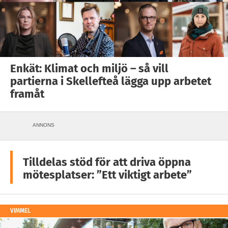
Enkät: Klimat och miljö – så vill
partierna i Skellefteå lägga upp arbetet
framåt
ANNONS
Tilldelas stöd för att driva öppna
mötesplatser: ”Ett viktigt arbete”
VIMMEL