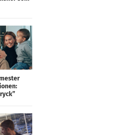
emester
ionen:
ryck”