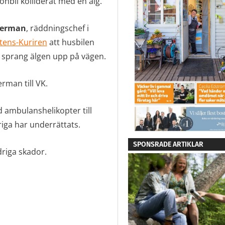
nbil kolliderat med en älg.
german
, räddningschef i
tens-Kuriren
att husbilen
s sprang älgen upp på vägen.
rman till VK.
 ambulanshelikopter till
iga har underrättats.
SPONSRADE ARTIKLAR
driga skador.