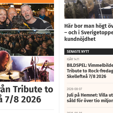
Här bor man högt ö
– och i Sverigetoppe
kundnöjdhet
SENASTE NYTT
IGÅR 14:11
BILDSPEL: Vimmelbilde
Tribute to Rock-fredag
Skellefteå 7/8 2026
ån Tribute to
2026-08-07
Juli på Hemnet: Villa u
å 7/8 2026
såld för över tio miljo