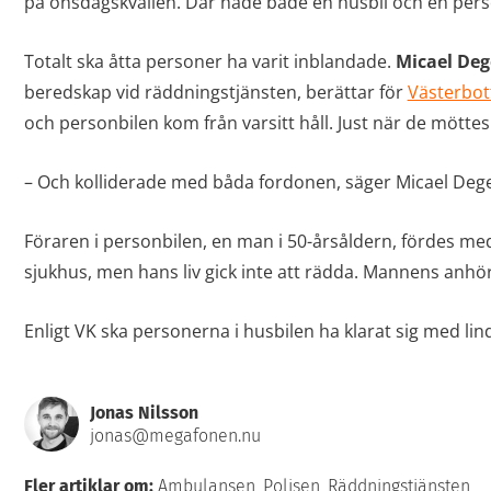
på onsdagskvällen. Där hade både en husbil och en perso
Totalt ska åtta personer ha varit inblandade.
Micael De
beredskap vid räddningstjänsten, berättar för
Västerbot
och personbilen kom från varsitt håll. Just när de mötte
– Och kolliderade med båda fordonen, säger Micael Dege
Föraren i personbilen, en man i 50-årsåldern, fördes med
sjukhus, men hans liv gick inte att rädda. Mannens anhör
Enligt VK ska personerna i husbilen ha klarat sig med lin
Jonas Nilsson
jonas@megafonen.nu
Fler artiklar om:
Ambulansen
,
Polisen
,
Räddningstjänsten