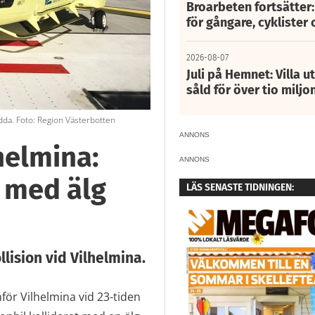
Broarbeten fortsätter
för gångare, cyklister 
2026-08-07
Juli på Hemnet: Villa u
såld för över tio miljo
dda. Foto: Region Västerbotten
ANNONS
helmina:
ANNONS
e med älg
LÄS SENASTE TIDNINGEN:
llision vid Vilhelmina.
nför Vilhelmina vid 23-tiden