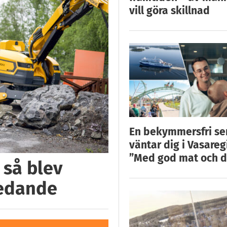
vill göra skillnad
En bekymmersfri s
väntar dig i Vasareg
”Med god mat och d
 så blev
ledande