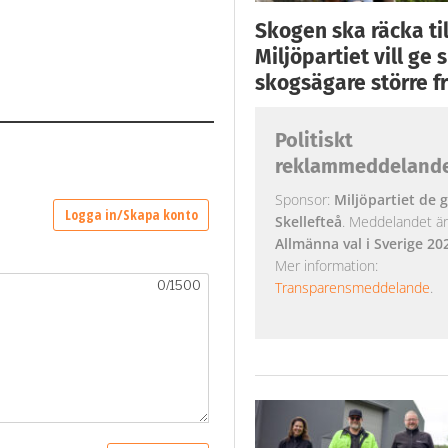
Skogen ska räcka till
Miljöpartiet vill ge
skogsägare större fr
Politiskt
reklammeddeland
Sponsor:
Miljöpartiet de g
Skellefteå
. Meddelandet är k
Allmänna val i Sverige 20
Mer information:
Transparensmeddelande
.