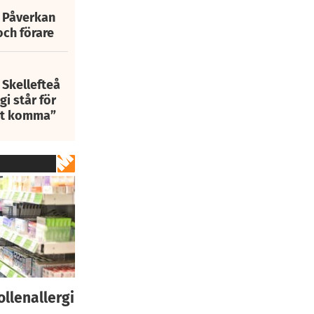
: Påverkan
och förare
 Skellefteå
i står för
att komma”
llenallergi