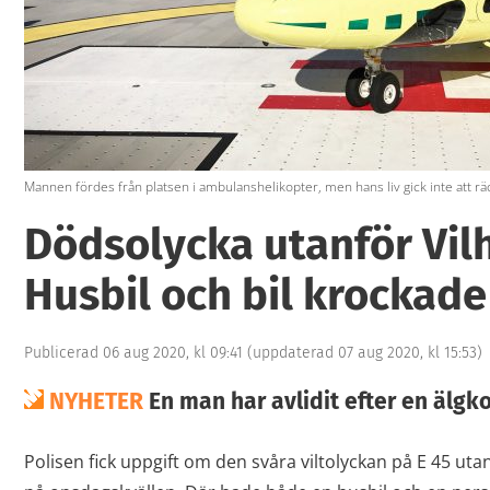
Mannen fördes från platsen i ambulanshelikopter, men hans liv gick inte att rä
Dödsolycka utanför Vil
Husbil och bil krockad
Publicerad 06 aug 2020, kl 09:41
(uppdaterad 07 aug 2020, kl 15:53)
NYHETER
En man har avlidit efter en älgko
Polisen fick uppgift om den svåra viltolyckan på E 45 uta