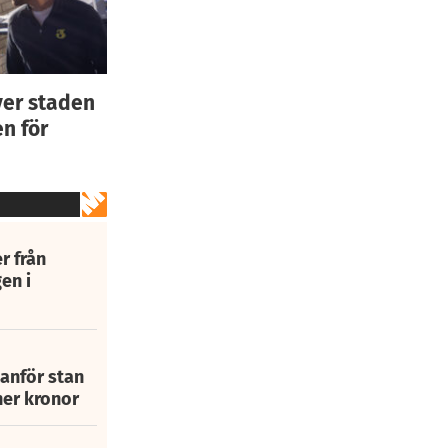
ver staden
n för
r från
en i
tanför stan
ner kronor