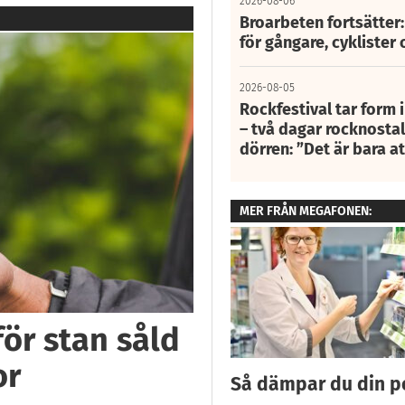
2026-08-06
Broarbeten fortsätter
för gångare, cyklister 
2026-08-05
Rockfestival tar form i
– två dagar rocknostalg
dörren: ”Det är bara 
MER FRÅN MEGAFONEN:
för stan såld
or
Så dämpar du din po