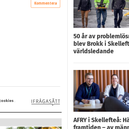
50 år av problemlös
blev Brokk i Skellef
världsledande
AFRY i Skellefteå: H
framtiden – av män