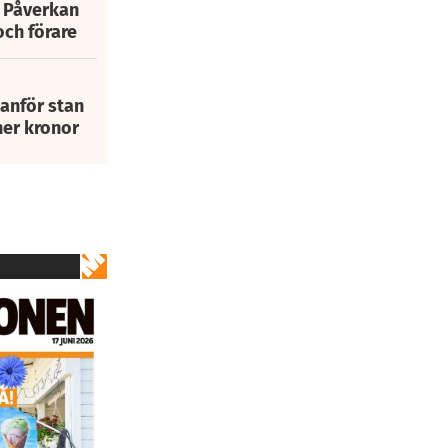
: Påverkan
och förare
tanför stan
ner kronor