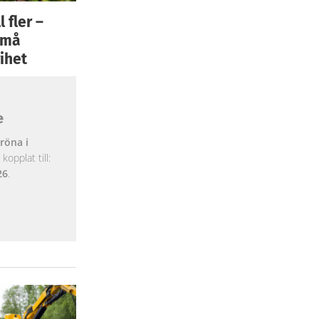
 fler –
 små
ihet
e
röna i
opplat till:
26
.