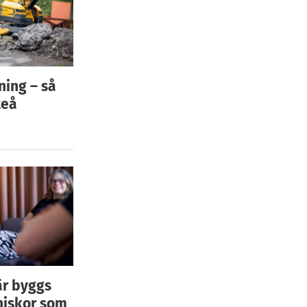
ning – så
teå
är byggs
niskor som