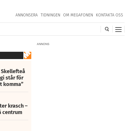
ANNONSERA
TIDNINGEN
OM MEGAFONEN
KONTAKTA OSS
ANNONS
 Skellefteå
i står för
att komma”
fter krasch –
eå centrum