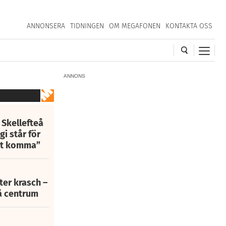
ANNONSERA
TIDNINGEN
OM MEGAFONEN
KONTAKTA OSS
ANNONS
 Skellefteå
i står för
att komma”
fter krasch –
eå centrum