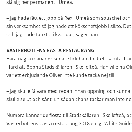
slå sig ner permanent i Umeå.
– Jag hade fått ett jobb på Rex i Umeå som souschef och d
sin verksamhet så jag hade ett kökschefsjobb i sikte. De
och jag hade tänkt bli kvar där, säger han.
VÄSTERBOTTENS BÄSTA RESTAURANG
Bara några månader senare fick han dock ett samtal fr
i färd att öppna Stadskällaren i Skellefteå. Han ville ha 
var ett erbjudande Oliver inte kunde tacka nej till.
– Jag skulle få vara med redan innan öppning och kunna
skulle se ut och sånt. En sådan chans tackar man inte nej 
Numera känner de flesta till Stadskällaren i Skellefteå, o
Västerbottens bästa restaurang 2018 enligt White Guide