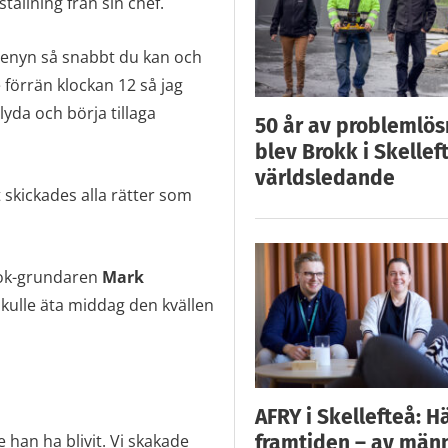
tällning från sin chef.
e-menyn så snabbt du kan och
 förrän klockan 12 så jag
lyda och börja tillaga
50 år av problemlös
blev Brokk i Skellef
världsledande
 skickades alla rätter som
book-grundaren
Mark
kulle äta middag den kvällen
AFRY i Skellefteå: H
framtiden – av män
han ha blivit. Vi skakade