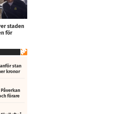
ver staden
n för
tanför stan
ner kronor
: Påverkan
och förare