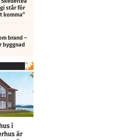
 Skellefteå
i står för
att komma”
 om brand –
ur byggnad
hus i
erhus är