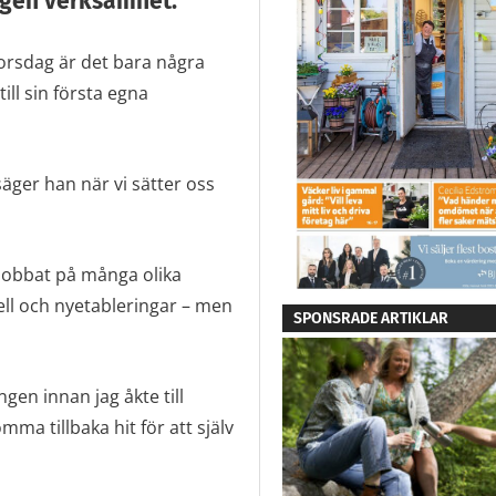
egen verksamhet.
orsdag är det bara några
ll sin första egna
äger han när vi sätter oss
 jobbat på många olika
ell och nyetableringar – men
SPONSRADE ARTIKLAR
gen innan jag åkte till
mma tillbaka hit för att själv