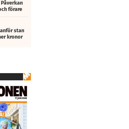
: Påverkan
och förare
tanför stan
ner kronor
2
av
3