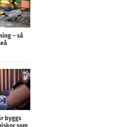
ning – så
teå
är byggs
niskor som