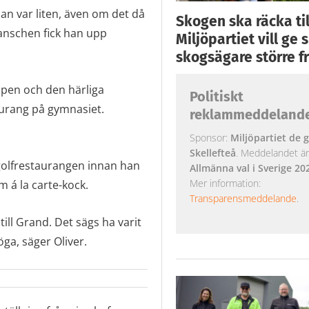
han var liten, även om det då
Skogen ska räcka till
anschen fick han upp
Miljöpartiet vill ge
skogsägare större fr
apen och den härliga
Politiskt
taurang på gymnasiet.
reklammeddeland
Sponsor:
Miljöpartiet de g
Skellefteå
. Meddelandet är k
golfrestaurangen innan han
Allmänna val i Sverige 20
Mer information:
m á la carte-kock.
Transparensmeddelande
.
ill Grand. Det sägs ha varit
ga, säger Oliver.