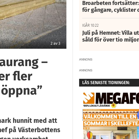
Broarbeten fortsätter
för gångare, cyklister 
IGÅR 10:22
Juli på Hemnet: Villa u
såld för över tio miljo
2
av
3
taurang –
ANNONS
ANNONS
er fler
LÄS SENASTE TIDNINGEN:
n öppna”
ark hunnit med att
hef på Västerbottens