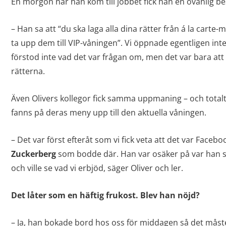
En morgon när han kom till jobbet fick han en ovanlig bes
– Han sa att “du ska laga alla dina rätter från á la cart
ta upp dem till VIP-våningen”. Vi öppnade egentligen inte
förstod inte vad det var frågan om, men det var bara att 
rätterna.
Även Olivers kollegor fick samma uppmaning – och totalt
fanns på deras meny upp till den aktuella våningen.
– Det var först efteråt som vi fick veta att det var Face
Zuckerberg
som bodde där. Han var osäker på var han s
och ville se vad vi erbjöd, säger Oliver och ler.
Det låter som en häftig frukost. Blev han nöjd?
– Ja, han bokade bord hos oss för middagen så det måste 