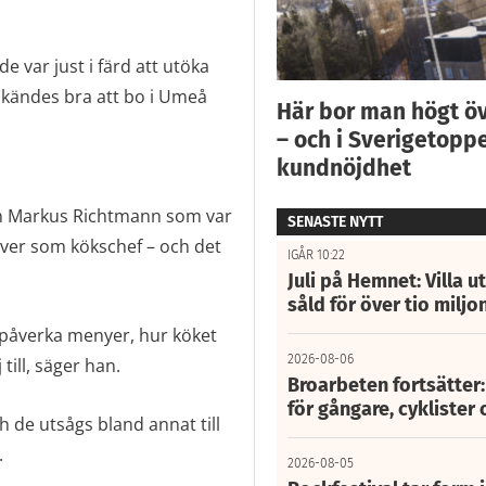
e var just i färd att utöka
t kändes bra att bo i Umeå
Här bor man högt ö
– och i Sverigetoppe
kundnöjdhet
ån Markus Richtmann som var
SENASTE NYTT
Oliver som kökschef – och det
IGÅR 10:22
Juli på Hemnet: Villa u
såld för över tio miljo
 påverka menyer, hur köket
2026-08-06
till, säger han.
Broarbeten fortsätter
för gångare, cyklister 
ch de utsågs bland annat till
.
2026-08-05