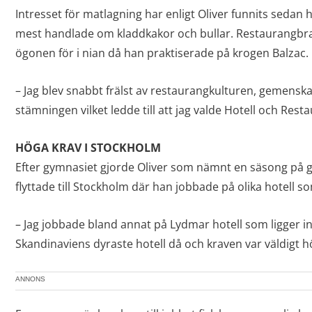
Intresset för matlagning har enligt Oliver funnits sedan 
mest handlade om kladdkakor och bullar. Restaurangbr
ögonen för i nian då han praktiserade på krogen Balzac.
– Jag blev snabbt frälst av restaurangkulturen, gemensk
stämningen vilket ledde till att jag valde Hotell och Res
HÖGA KRAV I STOCKHOLM
Efter gymnasiet gjorde Oliver som nämnt en säsong på 
flyttade till Stockholm där han jobbade på olika hotell so
– Jag jobbade bland annat på Lydmar hotell som ligger int
Skandinaviens dyraste hotell då och kraven var väldigt hö
ANNONS