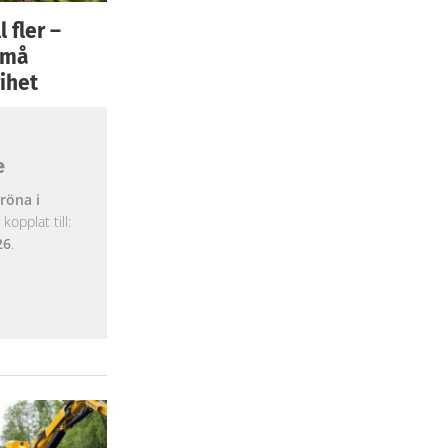
 fler –
 små
ihet
e
röna i
opplat till:
26
.