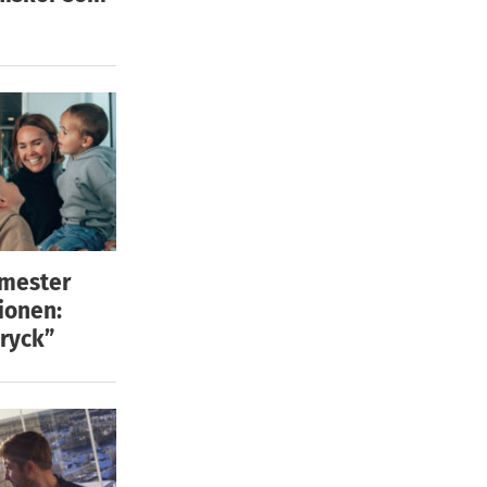
emester
ionen:
ryck”