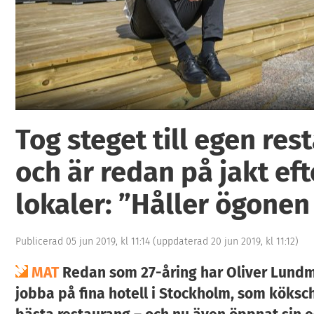
3
Tog steget till egen res
och är redan på jakt eft
lokaler: ”Håller ögone
Publicerad 05 jun 2019, kl 11:14
(uppdaterad 20 jun 2019, kl 11:12)
MAT
Redan som 27-åring har Oliver Lundm
jobba på fina hotell i Stockholm, som köksc