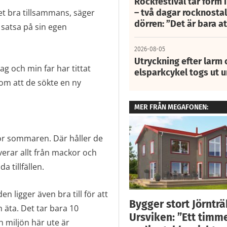
Rockfestival tar form i
– två dagar rocknostalg
ket bra tillsammans, säger
dörren: ”Det är bara 
t satsa på sin egen
2026-08-05
Utryckning efter larm
ag och min far har tittat
elsparkcykel togs ut 
 om att de sökte en ny
MER FRÅN MEGAFONEN:
ör sommaren. Där håller de
verar allt från mackor och
 tillfällen.
n ligger även bra till för att
Bygger stort Jörnträ
äta. Det tar bara 10
Ursviken: ”Ett timm
h miljön här ute är