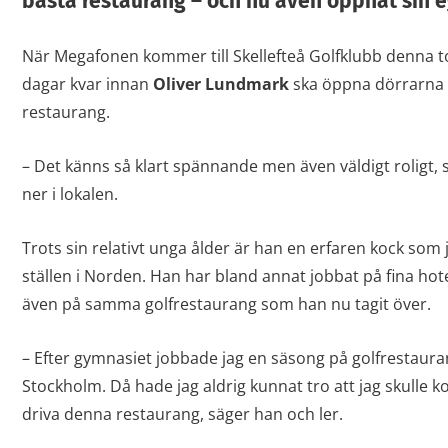
bästa restaurang – och nu även öppnat sin 
När Megafonen kommer till Skellefteå Golfklubb denna t
dagar kvar innan
Oliver Lundmark
ska öppna dörrarna ti
restaurang.
– Det känns så klart spännande men även väldigt roligt, s
ner i lokalen.
Trots sin relativt unga ålder är han en erfaren kock som
ställen i Norden. Han har bland annat jobbat på fina hot
även på samma golfrestaurang som han nu tagit över.
– Efter gymnasiet jobbade jag en säsong på golfrestauran
Stockholm. Då hade jag aldrig kunnat tro att jag skulle ko
driva denna restaurang, säger han och ler.