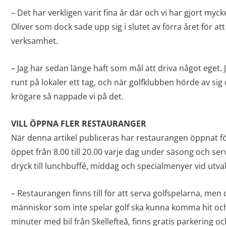
– Det har verkligen varit fina år där och vi har gjort myc
Oliver som dock sade upp sig i slutet av förra året för at
verksamhet.
– Jag har sedan länge haft som mål att driva något eget. J
runt på lokaler ett tag, och när golfklubben hörde av sig
krögare så nappade vi på det.
VILL ÖPPNA FLER RESTAURANGER
När denna artikel publiceras har restaurangen öppnat f
öppet från 8.00 till 20.00 varje dag under säsong och ser
dryck till lunchbuffé, middag och specialmenyer vid utvalda
– Restaurangen finns till för att serva golfspelarna, men de
människor som inte spelar golf ska kunna komma hit och 
minuter med bil från Skellefteå, finns gratis parkering oc