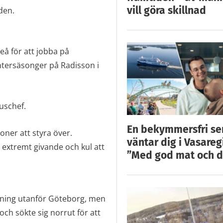
vill göra skillnad
den.
teå för att jobba på
intersäsonger på Radisson i
ouschef.
En bekymmersfri s
oner att styra över.
väntar dig i Vasareg
n extremt givande och kul att
”Med god mat och d
ning utanför Göteborg, men
och sökte sig norrut för att