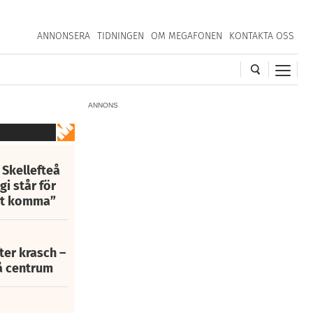
ANNONSERA
TIDNINGEN
OM MEGAFONEN
KONTAKTA OSS
ANNONS
1
av
1
 Skellefteå
i står för
att komma”
fter krasch –
eå centrum