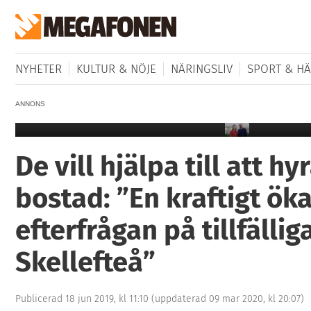
NYHETER
KULTUR & NÖJE
NÄRINGSLIV
SPORT & HÄ
ANNONS
1
De vill hjälpa till att hy
bostad: ”En kraftigt ök
efterfrågan på tillfälli
Skellefteå”
Publicerad 18 jun 2019, kl 11:10
(uppdaterad 09 mar 2020, kl 20:07)