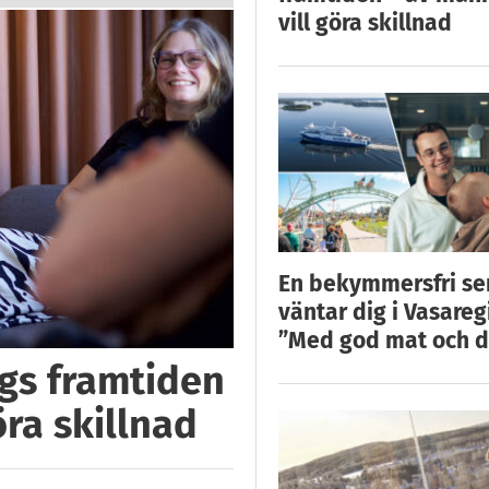
vill göra skillnad
En bekymmersfri s
väntar dig i Vasareg
”Med god mat och d
ggs framtiden
öra skillnad