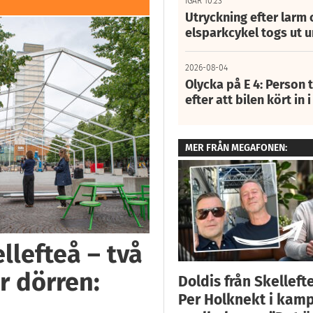
IGÅR 10:23
Utryckning efter larm
elsparkcykel togs ut 
2026-08-04
Olycka på E 4: Person t
efter att bilen kört in 
MER FRÅN MEGAFONEN:
llefteå – två
r dörren:
Doldis från Skelleft
Per Holknekt i kam