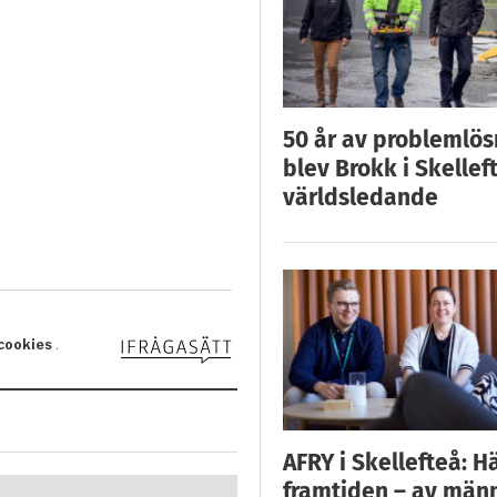
50 år av problemlös
blev Brokk i Skellef
världsledande
AFRY i Skellefteå: H
framtiden – av män