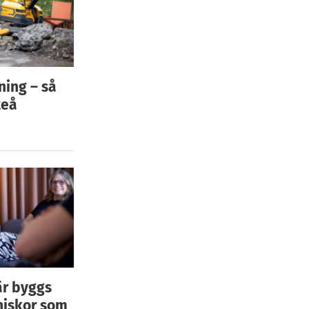
ning – så
teå
är byggs
niskor som