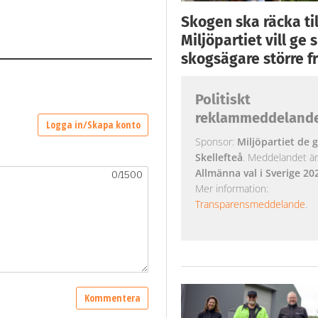
Skogen ska räcka till
Miljöpartiet vill ge
skogsägare större fr
Politiskt
reklammeddeland
Sponsor:
Miljöpartiet de g
Skellefteå
. Meddelandet är k
Allmänna val i Sverige 20
Mer information:
Transparensmeddelande
.