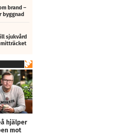
 om brand –
ur byggnad
ill sjukvård
i mitträcket
eå hjälper
pen mot