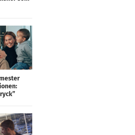
emester
ionen:
ryck”