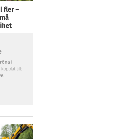
 fler –
 små
ihet
e
röna i
opplat till:
26
.