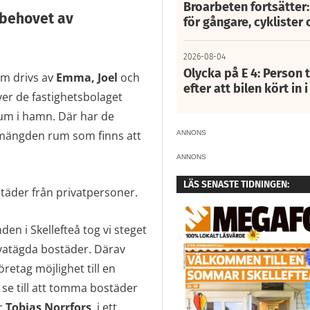
Broarbeten fortsätter
 behovet av
för gångare, cyklister 
2026-08-04
Olycka på E 4: Person t
om drivs av
Emma, Joel
och
efter att bilen kört in 
ver de fastighetsbolaget
um i hamn. Där har de
 mängden rum som finns att
ANNONS
ANNONS
LÄS SENASTE TIDNINGEN:
ostäder från privatpersoner.
nden i Skellefteå tog vi steget
vatägda bostäder. Därav
retag möjlighet till en
i se till att tomma bostäder
r
Tobias Norrfors
, i ett