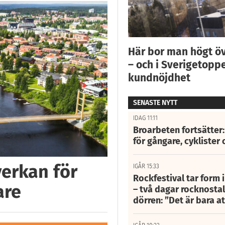
Här bor man högt ö
– och i Sverigetoppe
kundnöjdhet
SENASTE NYTT
IDAG 11:11
Broarbeten fortsätter
för gångare, cyklister 
verkan för
IGÅR 15:33
Rockfestival tar form i
are
– två dagar rocknostalg
dörren: ”Det är bara 