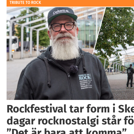
TRIBUTE TO ROCK
Rockfestival tar form i Ske
dagar rocknostalgi står fö
”Det är bara att komma”