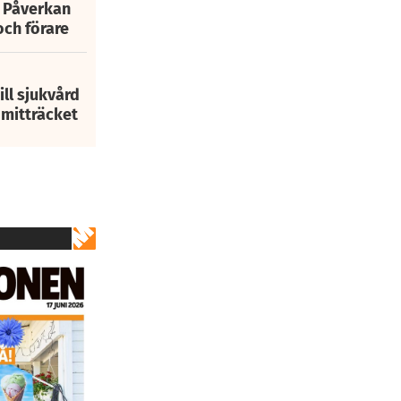
: Påverkan
och förare
ill sjukvård
i mitträcket