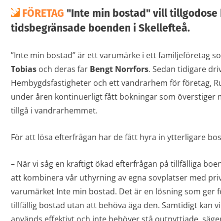
FÖRETAG
"Inte min bostad" vill tillgodose
tidsbegränsade boenden i Skellefteå.
”Inte min bostad” är ett varumärke i ett familjeföretag s
Tobias
och deras far
Bengt Norrfors
. Sedan tidigare dri
Hembygdsfastigheter och ett vandrarhem för företag, R
under åren kontinuerligt fått bokningar som överstiger
tillgå i vandrarhemmet.
För att lösa efterfrågan har de fått hyra in ytterligare b
– När vi såg en kraftigt ökad efterfrågan på tillfälliga boe
att kombinera vår uthyrning av egna sovplatser med pri
varumärket Inte min bostad. Det är en lösning som ger fö
tillfällig bostad utan att behöva äga den. Samtidigt kan v
används effektivt och inte behöver stå outnyttjade, säge