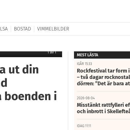
LSA
BOSTAD
VIMMELBILDER
1
av
1
MEST LÄSTA
IGÅR 15:33
ra ut din
Rockfestival tar form i
– två dagar rocknostalg
ad
dörren: ”Det är bara 
ga boenden i
2026-08-04
Misstänkt rattfylleri e
och inbrott i Skelleft
IDAG 11:11