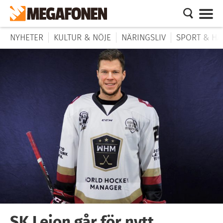
NYHETER
KULTUR & NÖJE
NÄRINGSLIV
SPORT & HÄ
SK Lejon går för nytt