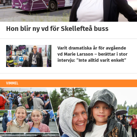
Hon blir ny vd för Skellefteå buss
Varit dramatiska år för avgående
vd Marie Larsson – berättar i stor
intervju: ”Inte alltid varit enkelt”
VIMMEL