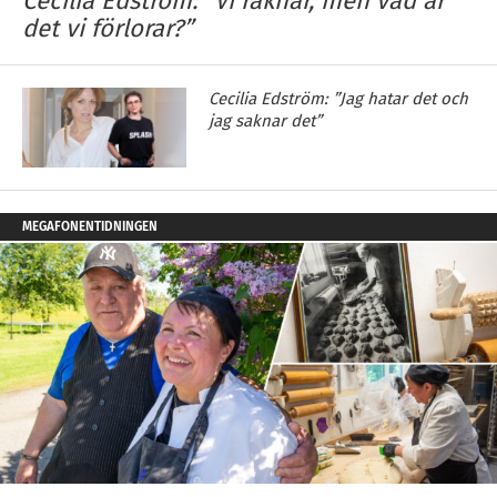
Cecilia Edström: ”Vi räknar, men vad är
det vi förlorar?”
Cecilia Edström: ”Jag hatar det och
jag saknar det”
MEGAFONENTIDNINGEN