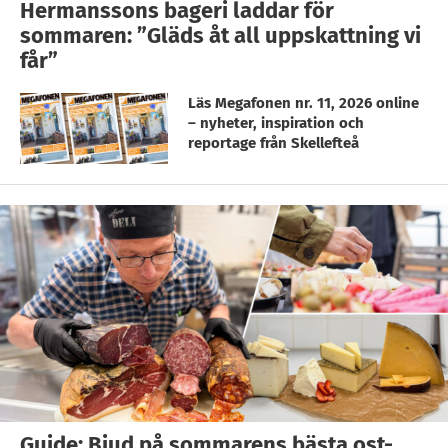
Hermanssons bageri laddar för
sommaren: ”Gläds åt all uppskattning vi
får”
Läs Megafonen nr. 11, 2026 online
– nyheter, inspiration och
reportage från Skellefteå
Guide: Bjud på sommarens bästa ost-