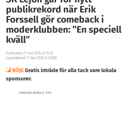
publikrekord när Erik
Forssell gör comeback i
moderklubben: ”En speciell
kväll”
Publicerad 27 nov 2018, kl 15:32
(uppdaterad 17 dec 2018, kl 20:58)
NÖJE
Gratis inträde för alla tack vare lokala
sponsorer.
ANNONS MOBILE TOP