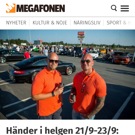
NYHETER
KULTUR & NÖJE
NÄRINGSLIV
SPORT & HÄ
Händer i helgen 21/9-23/9: