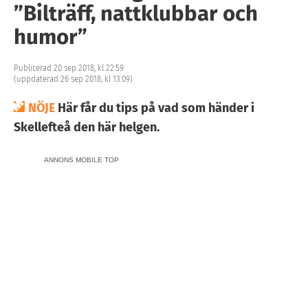
”Bilträff, nattklubbar och
humor”
Publicerad 20 sep 2018, kl 22:59
(uppdaterad 26 sep 2018, kl 13:09)
NÖJE
Här får du tips på vad som händer i
Skellefteå den här helgen.
ANNONS MOBILE TOP