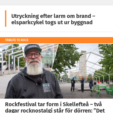
Utryckning efter larm om brand –
elsparkcykel togs ut ur byggnad
TRIBUTE TO ROCK
Rockfestival tar form i Skellefteå – två
dagar rocknostalgi står för dörren: ”Det