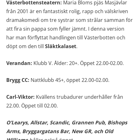
Västerbottensteatern:
Maria Bloms pjäs Masjävlar
från 2001 är en fantastiskt rolig, rapp och välskriven
dramakomedi om tre systrar som strålar samman för
att fira sin pappa som fyller jämnt. I denna version
har man förflyttat handlingen till Västerbotten och
döpt om den till
Släktkalaset
.
Verandan:
Klubb V. Ålder: 20+. Öppet 22.00-02.00.
Brygg CC:
Nattklubb 45+, öppet 22.00-02.00.
Carl-Viktor:
Kvällens trubadurer underhåller från
22.00. Öppet till 02.00.
O’Learys, Allstar, Scandic, Grannen Pub,
Bishops
Arms, Bryggargatans Bar, New GR, och Old
Williams
håller också öppet.