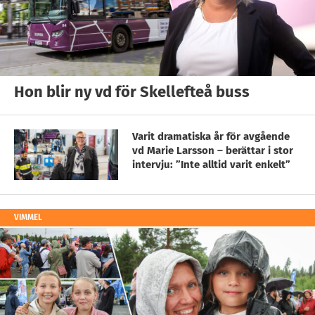
Hon blir ny vd för Skellefteå buss
Varit dramatiska år för avgående
vd Marie Larsson – berättar i stor
intervju: ”Inte alltid varit enkelt”
VIMMEL