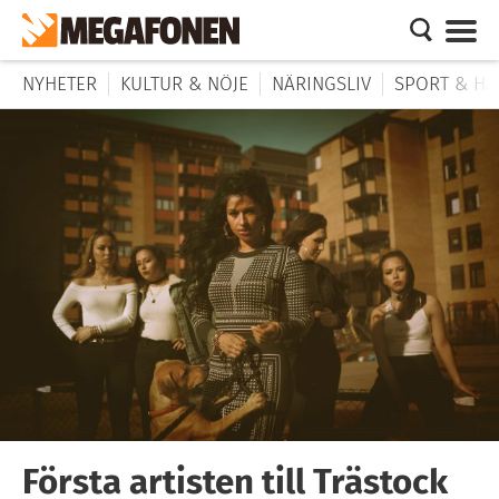
NYHETER
KULTUR & NÖJE
NÄRINGSLIV
SPORT & HÄ
Första artisten till Trästock