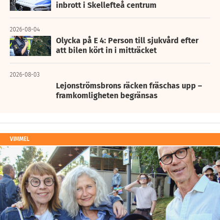
inbrott i Skellefteå centrum
2026-08-04
Olycka på E 4: Person till sjukvård efter
att bilen kört in i mitträcket
2026-08-03
Lejonströmsbrons räcken fräschas upp –
framkomligheten begränsas
VIMMEL