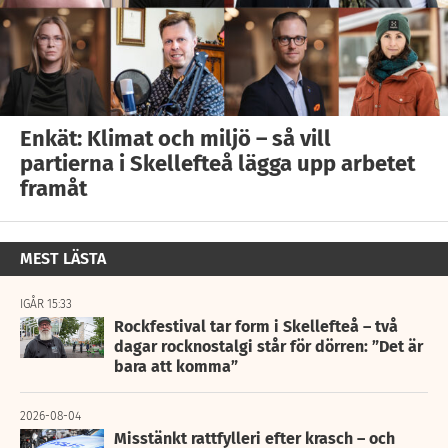
Enkät: Klimat och miljö – så vill
partierna i Skellefteå lägga upp arbetet
framåt
MEST LÄSTA
IGÅR 15:33
Rockfestival tar form i Skellefteå – två
dagar rocknostalgi står för dörren: ”Det är
bara att komma”
2026-08-04
Misstänkt rattfylleri efter krasch – och