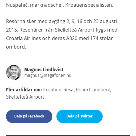
Nuspahić, marknadschef, Kroatienspecialisten.
Resorna sker med avgång 2, 9, 16 och 23 augusti
2015. Resenärer från Skellefteå Airport flygs med
Croatia Airlines och deras A320 med 174 stolar
ombord.
Magnus Lindkvist
magnus@megafonen.nu
Fler artiklar om:
Kroatien
,
Resa
,
Robert Lindberg
,
Skellefteå Airport
Dela på Facebook
Dela på Twitter