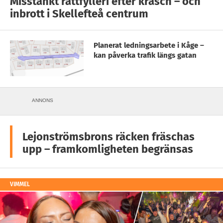
Misstänkt rattfylleri efter krasch – och
inbrott i Skellefteå centrum
Planerat ledningsarbete i Kåge –
kan påverka trafik längs gatan
ANNONS
Lejonströmsbrons räcken fräschas
upp – framkomligheten begränsas
VIMMEL