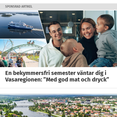
SPONSRAD ARTIKEL
En bekymmersfri semester väntar dig i
Vasaregionen: ”Med god mat och dryck”