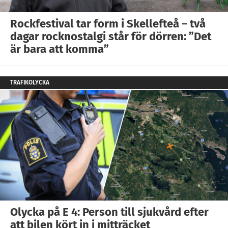
Rockfestival tar form i Skellefteå – två
dagar rocknostalgi står för dörren: ”Det
är bara att komma”
TRAFIKOLYCKA
Olycka på E 4: Person till sjukvård efter
att bilen kört in i mitträcket