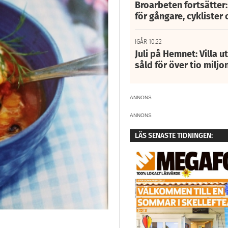
Broarbeten fortsätter
för gångare, cyklister 
IGÅR 10:22
Juli på Hemnet: Villa u
såld för över tio miljo
ANNONS
ANNONS
LÄS SENASTE TIDNINGEN: