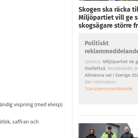
Skogen ska räcka till
Miljöpartiet vill ge
skogsägare större fr
Politiskt
reklammeddeland
Sponsor:
Miljöpartiet de g
Skellefteå
. Meddelandet är k
Allmänna val i Sverige 20
Mer information:
Transparensmeddelande
.
ständig vispning (med elvisp)
tlök, saffran och