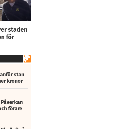
ver staden
n för
tanför stan
ner kronor
: Påverkan
och förare