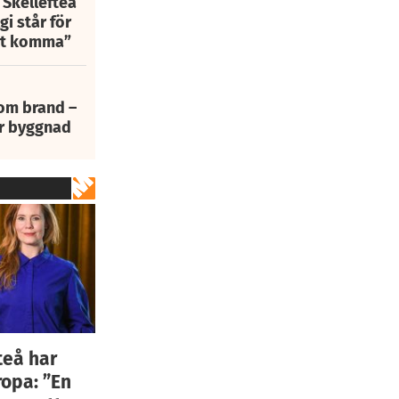
 Skellefteå
i står för
att komma”
 om brand –
ur byggnad
teå har
ropa: ”En