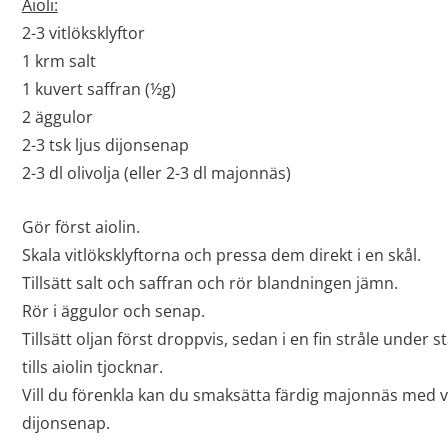
Aioli:
2-3 vitlöksklyftor
1 krm salt
1 kuvert saffran (½g)
2 äggulor
2-3 tsk ljus dijonsenap
2-3 dl olivolja (eller 2-3 dl majonnäs)
Gör först aiolin.
Skala vitlöksklyftorna och pressa dem direkt i en skål.
Tillsätt salt och saffran och rör blandningen jämn.
Rör i äggulor och senap.
Tillsätt oljan först droppvis, sedan i en fin stråle under 
tills aiolin tjocknar.
Vill du förenkla kan du smaksätta färdig majonnäs med vi
dijonsenap.