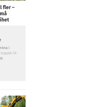
 fler –
 små
ihet
e
röna i
opplat till:
26
.