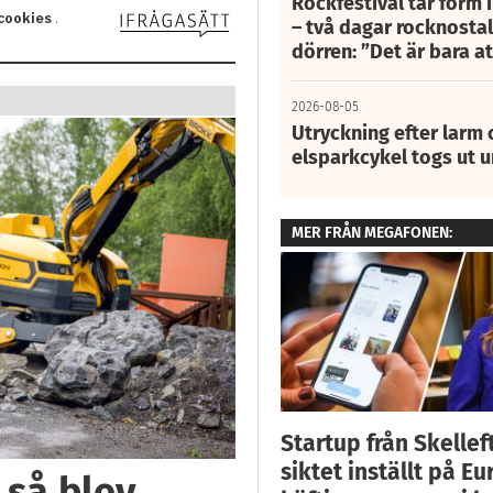
Rockfestival tar form i
– två dagar rocknostalg
dörren: ”Det är bara 
2026-08-05
Utryckning efter larm
elsparkcykel togs ut 
MER FRÅN MEGAFONEN:
Startup från Skellef
siktet inställt på Eu
 så blev