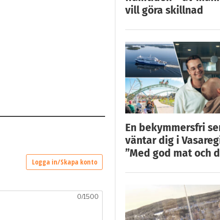
vill göra skillnad
En bekymmersfri s
väntar dig i Vasareg
”Med god mat och d