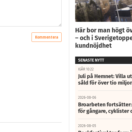
Här bor man högt ö
– och i Sverigetoppe
kundnöjdhet
SENASTE NYTT
IGÅR 10:22
Juli på Hemnet: Villa u
såld för över tio miljo
2026-08-06
Broarbeten fortsätter
för gångare, cyklister 
2026-08-05