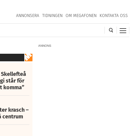
ANNONSERA
TIDNINGEN
OM MEGAFONEN
KONTAKTA OSS
ANNONS
 Skellefteå
i står för
att komma”
fter krasch –
eå centrum