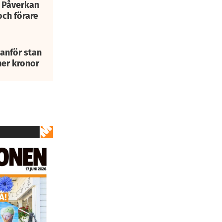
: Påverkan
och förare
tanför stan
ner kronor