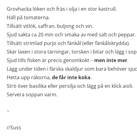
Grovhacka löken och fräs i olja i en stor kastrull.
Häll på tomaterna.
Tillsätt vitlök, saffran, buljong och vin.
Sjud sakta ca 20 min och smaka av med salt och peppar.
Tillsätt strimlad purjo och fänkål (eller fänkålskrydda).
Skär laxen i stora tärningar, torsken i bitar och lägg i so
Sjud tills fisken är precis genomkokt –
men inte mer
.
Lägg under tiden i färska skaldjur som bara behöver sjud
Hetta upp räkorna,
de får inte koka
.
Strö över basilika eller persilja och lägg på en klick aioli.
Servera soppan varm.
~
//Suss