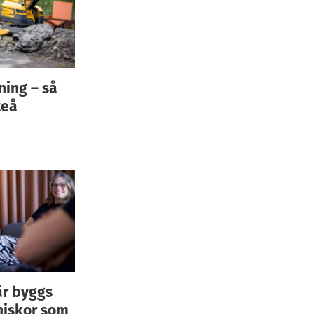
ning – så
teå
är byggs
niskor som