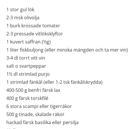
1 stor gul lök
2-3 msk olivolja
1 burk krossade tomater
2-3 pressade vitlöksklyftor
1 kuvert saffran (½g)
1 liter fiskbuljong (eller minska mängden och ta mer vin)
3-4 dl torrt vitt vin
salt o svartpeppar
1½ dl strimlad purjo
1 strimlad fänkål (eller 1-2 tsk fänkålskrydda)
400-500 g benfri färsk lax
400 g färsk torskfilé
6 stora scampi eller tigerräkor
500 g tinade, skalade räkor
hackad färsk basilika eller persilja