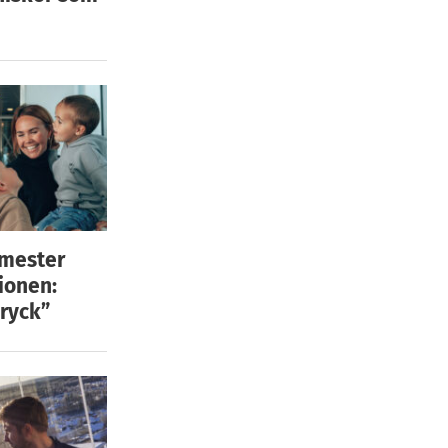
emester
ionen:
ryck”