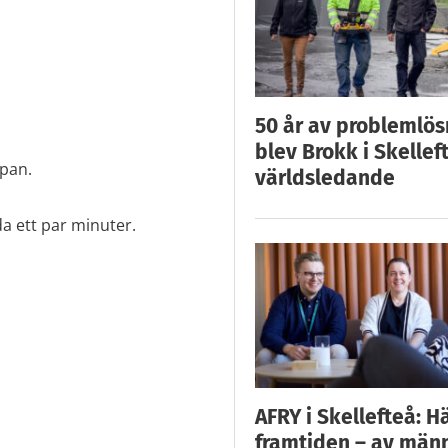
50 år av problemlös
blev Brokk i Skellef
ppan.
världsledande
a ett par minuter.
AFRY i Skellefteå: H
framtiden – av män