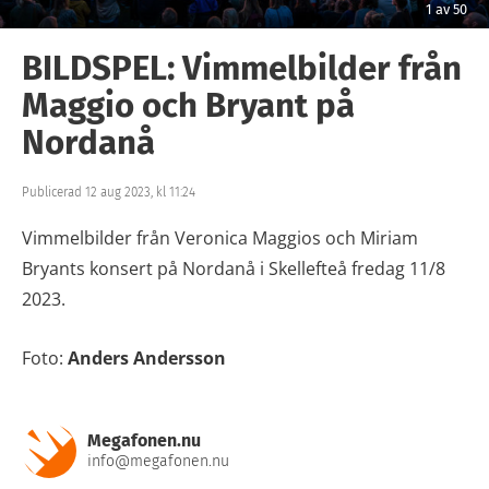
1
av
50
BILDSPEL: Vimmelbilder från
Maggio och Bryant på
Nordanå
Publicerad 12 aug 2023, kl 11:24
Vimmelbilder från Veronica Maggios och Miriam
Bryants konsert på Nordanå i Skellefteå fredag 11/8
2023.
Foto:
Anders Andersson
Megafonen.nu
info@megafonen.nu