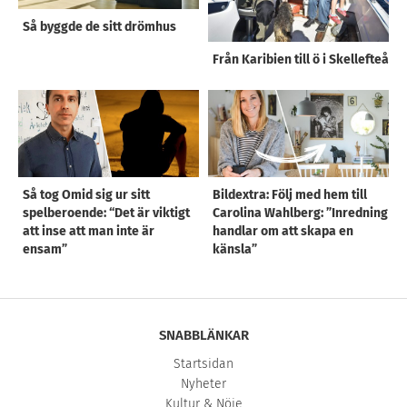
Så byggde de sitt drömhus
Från Karibien till ö i Skellefteå
Så tog Omid sig ur sitt
Bildextra: Följ med hem till
spelberoende: “Det är viktigt
Carolina Wahlberg: ”Inredning
att inse att man inte är
handlar om att skapa en
ensam”
känsla”
SNABBLÄNKAR
Startsidan
Nyheter
Kultur & Nöje