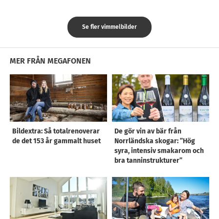
Se fler vimmelbilder
MER FRÅN MEGAFONEN
Bildextra: Så totalrenoverar
De gör vin av bär från
de det 153 år gammalt huset
Norrländska skogar: ”Hög
syra, intensiv smakarom och
bra tanninstrukturer”