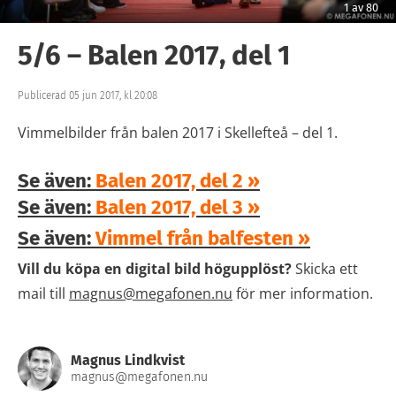
1
av
80
5/6 – Balen 2017, del 1
Publicerad 05 jun 2017, kl 20:08
Vimmelbilder från balen 2017 i Skellefteå – del 1.
Se även:
Balen 2017, del 2 »
Se även:
Balen 2017, del 3 »
Se även:
Vimmel från balfesten »
Vill du köpa en digital bild
högupplöst?
Skicka ett
mail till
magnus@megafonen.nu
för mer information.
Magnus Lindkvist
magnus@megafonen.nu