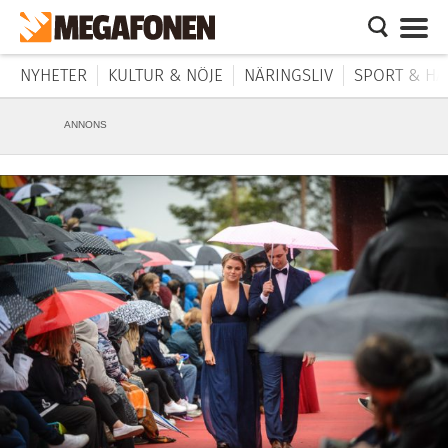
NYHETER
KULTUR & NÖJE
NÄRINGSLIV
SPORT & HÄ
ANNONS