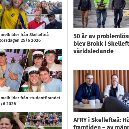
melbilder från Skellefteå
50 år av problemlös
orsdagen 25/6 2026
blev Brokk i Skellef
världsledande
melbilder från studentfirandet
1/6 2026
AFRY i Skellefteå: H
framtiden – av män