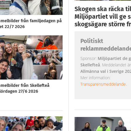
Skogen ska räcka till
Miljöpartiet vill ge
melbilder från familjedagen på
skogsägare större fr
vet 22/7 2026
Politiskt
reklammeddeland
Sponsor:
Miljöpartiet de g
Skellefteå
. Meddelandet är k
Allmänna val i Sverige 20
Mer information:
Transparensmeddelande
.
melbilder från Skellefteå
ördagen 27/6 2026