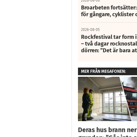
2026-08-06
Broarbeten fortsätter
för gångare, cyklister 
2026-08-05
Rockfestival tar form i
– två dagar rocknostalg
dörren: ”Det är bara 
MER FRÅN MEGAFONEN:
Deras hus brann ner 