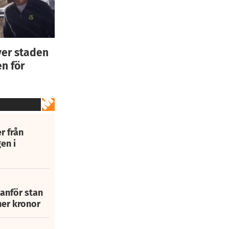
ver staden
n för
r från
en i
tanför stan
ner kronor