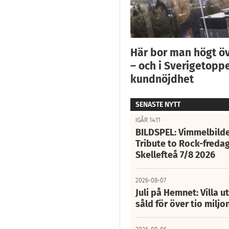
Här bor man högt ö
– och i Sverigetoppe
kundnöjdhet
SENASTE NYTT
IGÅR 14:11
BILDSPEL: Vimmelbilde
Tribute to Rock-fredag
Skellefteå 7/8 2026
2026-08-07
Juli på Hemnet: Villa u
såld för över tio miljo