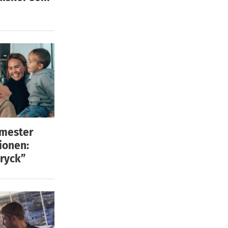
emester
ionen:
ryck”