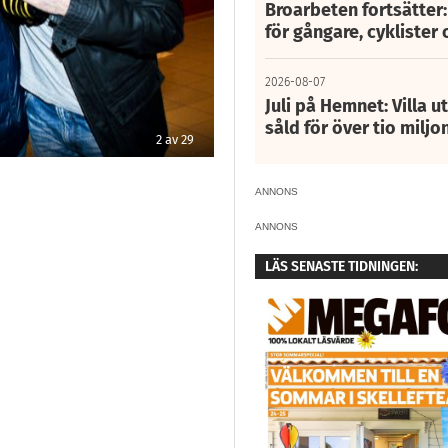
Broarbeten fortsätter
för gångare, cyklister 
2026-08-07
Juli på Hemnet: Villa u
såld för över tio miljo
2
av
29
ANNONS
ANNONS
LÄS SENASTE TIDNINGEN: