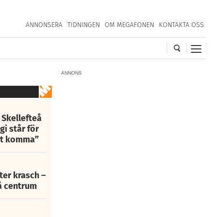
ANNONSERA
TIDNINGEN
OM MEGAFONEN
KONTAKTA OSS
ANNONS
 Skellefteå
i står för
att komma”
fter krasch –
eå centrum