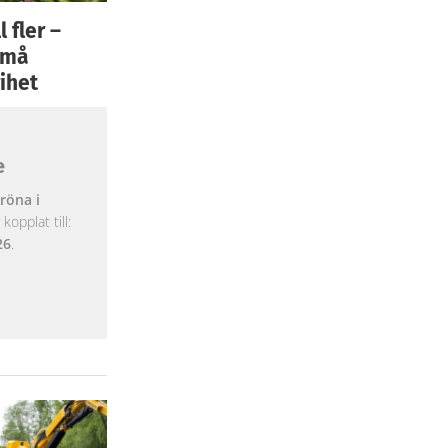
 fler –
 små
ihet
e
röna i
opplat till:
26
.