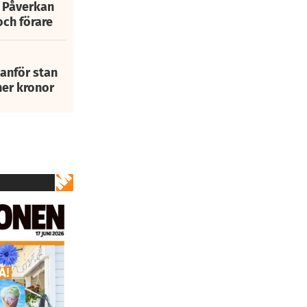
: Påverkan
och förare
tanför stan
ner kronor
2
av
29