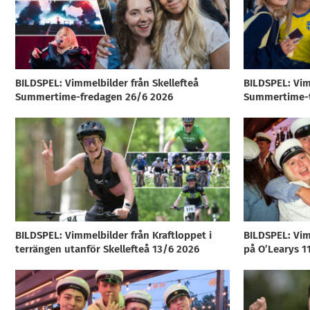
BILDSPEL: Vimmelbilder från Skellefteå
BILDSPEL: Vim
Summertime-fredagen 26/6 2026
Summertime-t
BILDSPEL: Vimmelbilder från Kraftloppet i
BILDSPEL: Vim
terrängen utanför Skellefteå 13/6 2026
på O’Learys 1