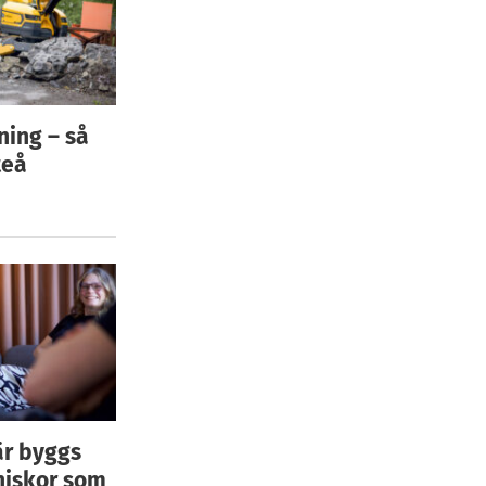
ning – så
teå
är byggs
niskor som