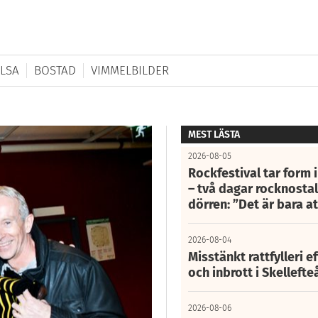
LSA
BOSTAD
VIMMELBILDER
MEST LÄSTA
2026-08-05
Rockfestival tar form i
– två dagar rocknostalg
dörren: ”Det är bara 
2026-08-04
Misstänkt rattfylleri e
och inbrott i Skelleft
2026-08-06