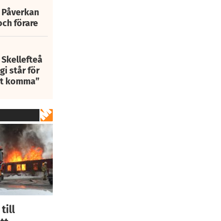
: Påverkan
och förare
 Skellefteå
i står för
att komma”
till