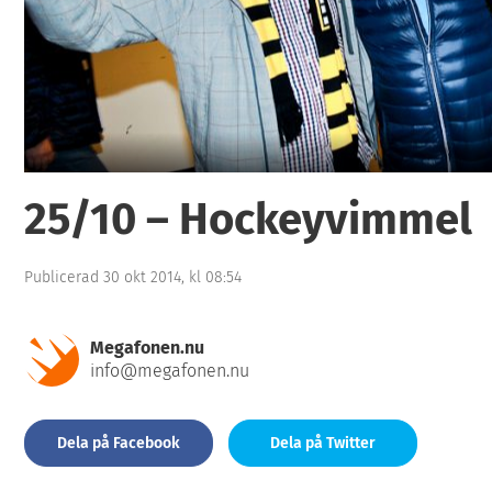
9
25/10 – Hockeyvimmel
Publicerad 30 okt 2014, kl 08:54
Megafonen.nu
info@megafonen.nu
Dela på Facebook
Dela på Twitter