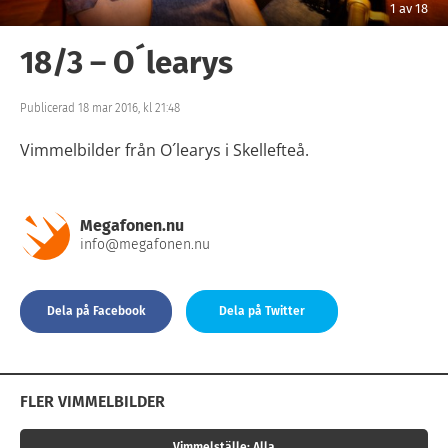
av
18
1
18/3 – O´learys
Publicerad 18 mar 2016, kl 21:48
Vimmelbilder från O´learys i Skellefteå.
Megafonen.nu
info@megafonen.nu
Dela på Facebook
Dela på Twitter
FLER VIMMELBILDER
Vimmelställe:
Alla