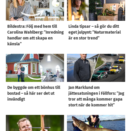
Bildextra: Följ med hem till
Linda tipsar – så gör du ditt
Carolina Wahlberg: ”Inredning
eget julpynt: ”Naturmaterial
handlar om att skapa en
är en stor trend”
känsla”
De byggde om ett bönhus till
Jan Marklund om
bostad – så här ser det ut
jättesatsningen i Fällfors: ”Jag
invändigt
tror att många kommer gapa
stort när de kommer hit”