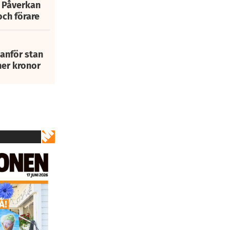
: Påverkan
och förare
tanför stan
ner kronor