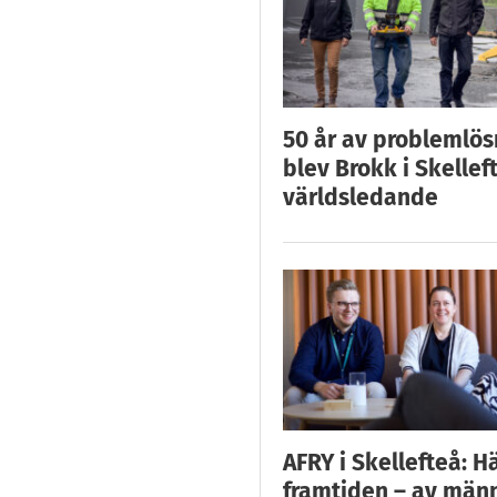
50 år av problemlös
blev Brokk i Skellef
världsledande
AFRY i Skellefteå: H
framtiden – av män