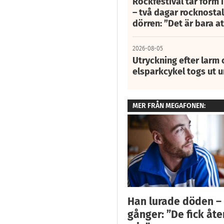
Rockfestival tar form i
– två dagar rocknostalg
dörren: ”Det är bara 
2026-08-05
Utryckning efter larm
elsparkcykel togs ut 
MER FRÅN MEGAFONEN:
Han lurade döden –
gånger: ”De fick åt