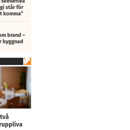
 Skellefteå
i står för
att komma”
 om brand –
ur byggnad
 två
eruppliva