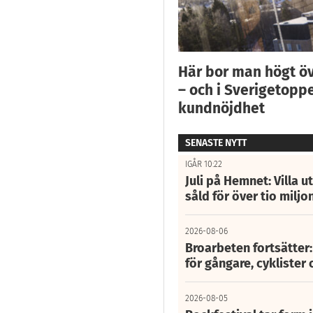
Här bor man högt ö
– och i Sverigetoppe
kundnöjdhet
SENASTE NYTT
IGÅR 10:22
Juli på Hemnet: Villa u
såld för över tio miljo
2026-08-06
Broarbeten fortsätter
för gångare, cyklister 
2026-08-05