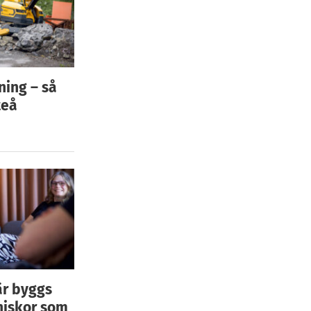
ning – så
teå
är byggs
niskor som