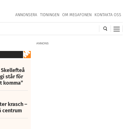
ANNONSERA
TIDNINGEN
OM MEGAFONEN
KONTAKTA OSS
ANNONS
 Skellefteå
i står för
att komma”
fter krasch –
eå centrum