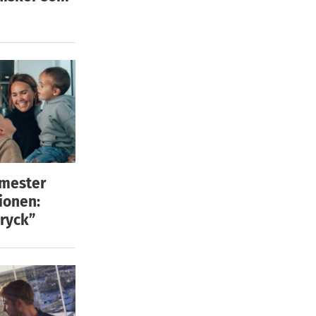
emester
ionen:
ryck”