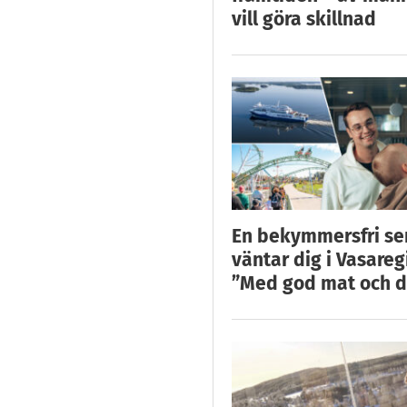
vill göra skillnad
En bekymmersfri s
väntar dig i Vasareg
”Med god mat och d