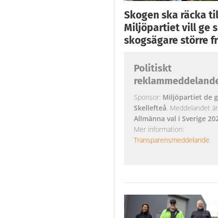
Skogen ska räcka till
Miljöpartiet vill ge
skogsägare större fr
Politiskt
reklammeddeland
Sponsor:
Miljöpartiet de g
Skellefteå
. Meddelandet är k
Allmänna val i Sverige 20
Mer information:
Transparensmeddelande
.