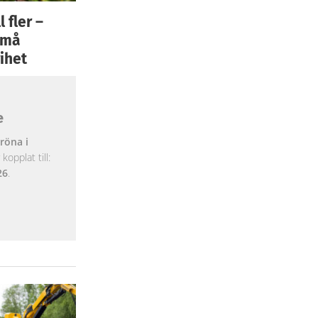
 fler –
 små
ihet
e
röna i
opplat till:
26
.