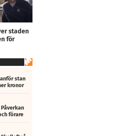
ver staden
n för
tanför stan
ner kronor
: Påverkan
och förare