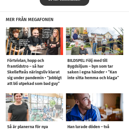
MER FRÅN MEGAFONEN
Förtvivlan, hopp och
BILDSPEL: Följ med till
framtidstro – så har
Bygdsiljum – byn som tar
Skellefteås näringsliv klarat
saken i egna händer • ”Kan
sig under pandemin • ”Jobbigt
inte sitta hemma och klaga”
att bli utpekad som bad guy”
Så är planerna för nya
Han lurade döden – två