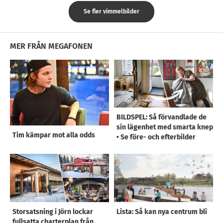
Se fler vimmelbilder
MER FRÅN MEGAFONEN
BILDSPEL: Så förvandlade de
sin lägenhet med smarta knep
Tim kämpar mot alla odds
• Se före- och efterbilder
Storsatsning i Jörn lockar
Lista: Så kan nya centrum bli
fullsatta charterplan från