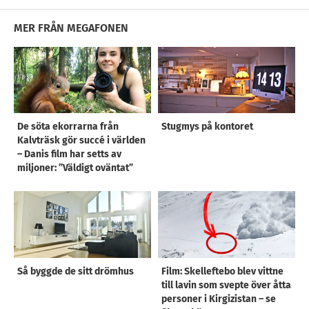
MER FRÅN MEGAFONEN
De söta ekorrarna från
Stugmys på kontoret
Kalvträsk gör succé i världen
– Danis film har setts av
miljoner: ”Väldigt oväntat”
Så byggde de sitt drömhus
Film: Skelleftebo blev vittne
till lavin som svepte över åtta
personer i Kirgizistan – se