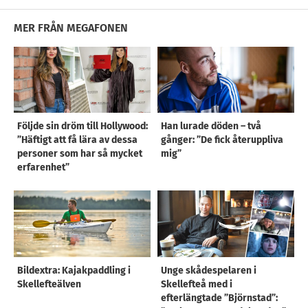
MER FRÅN MEGAFONEN
Följde sin dröm till Hollywood:
Han lurade döden – två
”Häftigt att få lära av dessa
gånger: ”De fick återuppliva
personer som har så mycket
mig”
erfarenhet”
Bildextra: Kajakpaddling i
Unge skådespelaren i
Skellefteälven
Skellefteå med i
efterlängtade ”Björnstad”: