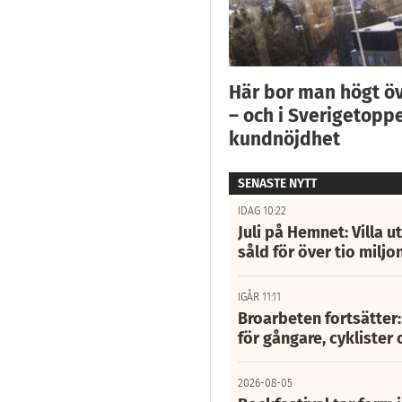
Här bor man högt ö
– och i Sverigetoppe
kundnöjdhet
SENASTE NYTT
IDAG 10:22
Juli på Hemnet: Villa u
såld för över tio miljo
IGÅR 11:11
Broarbeten fortsätter
för gångare, cyklister 
2026-08-05