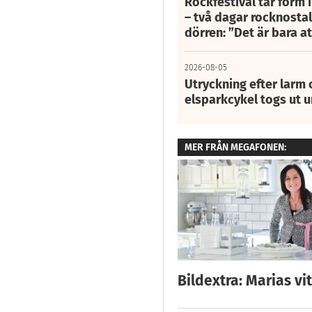
Rockfestival tar form i
– två dagar rocknostalg
dörren: ”Det är bara 
2026-08-05
Utryckning efter larm
elsparkcykel togs ut 
MER FRÅN MEGAFONEN:
Bildextra: Marias v