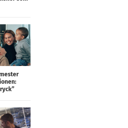
emester
ionen:
ryck”