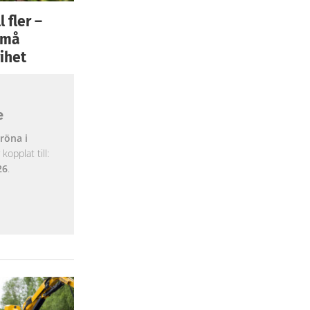
 fler –
 små
ihet
e
röna i
opplat till:
26
.