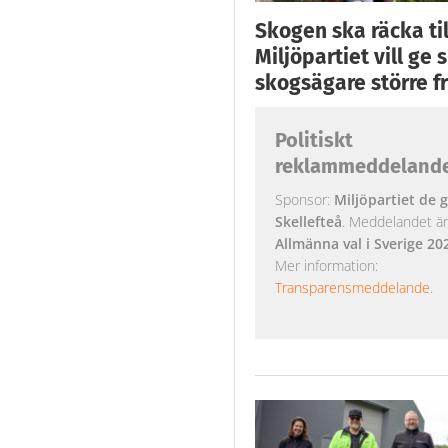
Skogen ska räcka till
Miljöpartiet vill ge
skogsägare större fr
Politiskt
reklammeddeland
Sponsor:
Miljöpartiet de g
Skellefteå
. Meddelandet är k
Allmänna val i Sverige 20
Mer information:
Transparensmeddelande
.