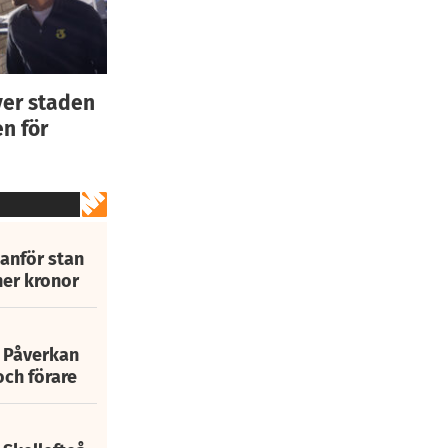
ver staden
n för
tanför stan
ner kronor
: Påverkan
och förare