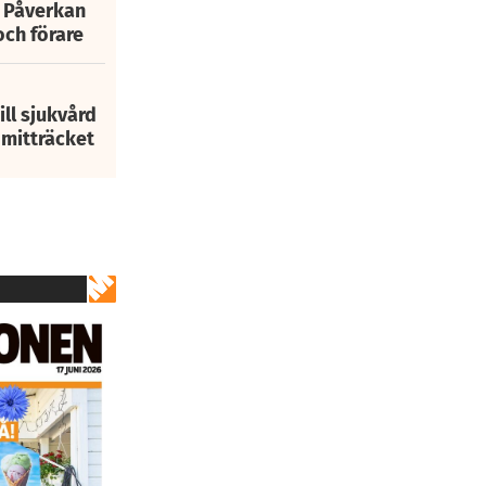
: Påverkan
och förare
ill sjukvård
i mitträcket