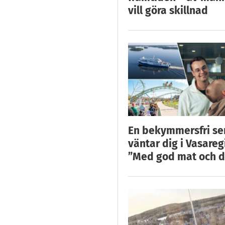
vill göra skillnad
En bekymmersfri s
väntar dig i Vasareg
”Med god mat och d