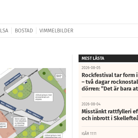
LSA
BOSTAD
VIMMELBILDER
MEST LÄSTA
2026-08-05
Rockfestival tar form i
– två dagar rocknostalg
dörren: ”Det är bara 
2026-08-04
Misstänkt rattfylleri e
och inbrott i Skelleft
IGÅR 11:11