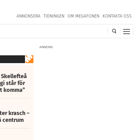
ANNONSERA
TIDNINGEN
OM MEGAFONEN
KONTAKTA OSS
ANNONS
 Skellefteå
i står för
att komma”
fter krasch –
eå centrum