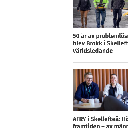
50 år av problemlös
blev Brokk i Skellef
världsledande
AFRY i Skellefteå: H
framtiden – av män