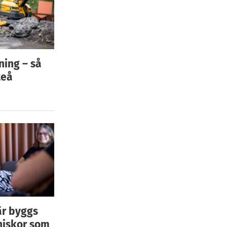
ning – så
teå
är byggs
niskor som