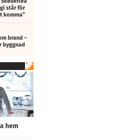
 Skellefteå
i står för
att komma”
 om brand –
ur byggnad
ita hem