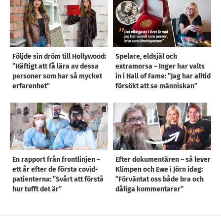
Följde sin dröm till Hollywood:
Spelare, eldsjäl och
”Häftigt att få lära av dessa
extramorsa – Inger har valts
personer som har så mycket
in i Hall of Fame: ”Jag har alltid
erfarenhet”
försökt att se människan”
En rapport från frontlinjen –
Efter dokumentären – så lever
ett år efter de första covid-
Klimpen och Ewe i Jörn idag:
patienterna: ”Svårt att förstå
”Förväntat oss både bra och
hur tufft det är”
dåliga kommentarer”