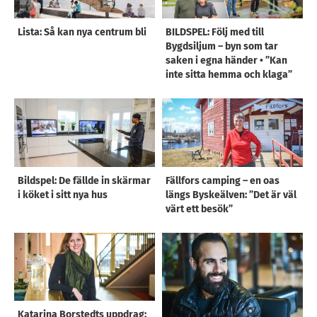
Lista: Så kan nya centrum bli
BILDSPEL: Följ med till
Bygdsiljum – byn som tar
saken i egna händer • ”Kan
inte sitta hemma och klaga”
Bildspel: De fällde in skärmar
Fällfors camping – en oas
i köket i sitt nya hus
längs Byskeälven: ”Det är väl
värt ett besök”
Katarina Borstedts uppdrag: