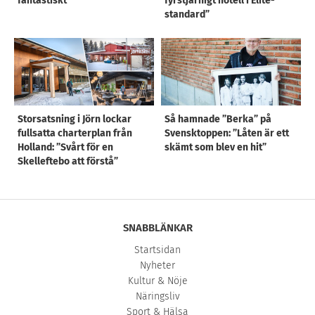
fantastiskt”
fyrstjärnigt hotell i Elite-
standard”
Storsatsning i Jörn lockar
Så hamnade ”Berka” på
fullsatta charterplan från
Svensktoppen: ”Låten är ett
Holland: ”Svårt för en
skämt som blev en hit”
Skelleftebo att förstå”
SNABBLÄNKAR
Startsidan
Nyheter
Kultur & Nöje
Näringsliv
Sport & Hälsa