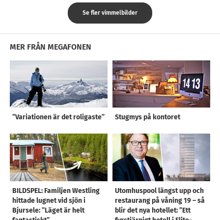
Se fler vimmelbilder
MER FRÅN MEGAFONEN
”Variationen är det roligaste”
Stugmys på kontoret
BILDSPEL: Familjen Westling
Utomhuspool längst upp och
hittade lugnet vid sjön i
restaurang på våning 19 – så
Bjursele: ”Läget är helt
blir det nya hotellet: ”Ett