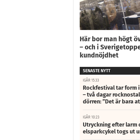
Här bor man högt ö
– och i Sverigetoppe
kundnöjdhet
SENASTE NYTT
IGÅR 15:33
Rockfestival tar form i
– två dagar rocknostalg
dörren: ”Det är bara 
IGÅR 10:23
Utryckning efter larm
elsparkcykel togs ut 