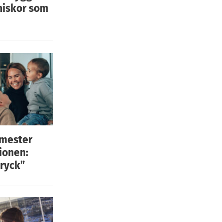
niskor som
emester
ionen:
ryck”