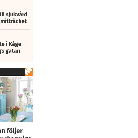
ill sjukvård
i mitträcket
e i Kåge –
gs gatan
an följer