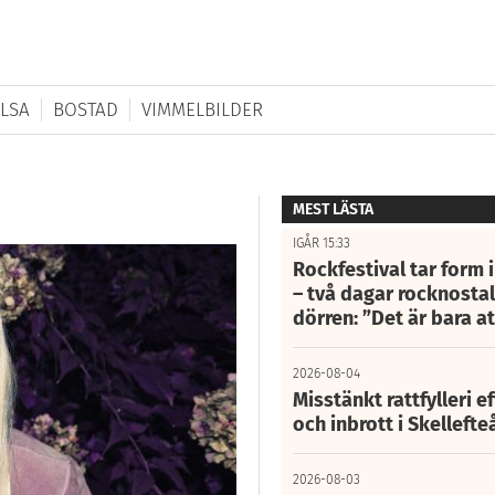
LSA
BOSTAD
VIMMELBILDER
MEST LÄSTA
IGÅR 15:33
Rockfestival tar form i
– två dagar rocknostalg
dörren: ”Det är bara 
2026-08-04
Misstänkt rattfylleri e
och inbrott i Skelleft
2026-08-03