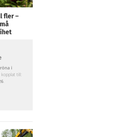
 fler –
 små
ihet
e
röna i
opplat till:
26
.