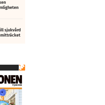
ken
mligheten
ill sjukvård
i mitträcket