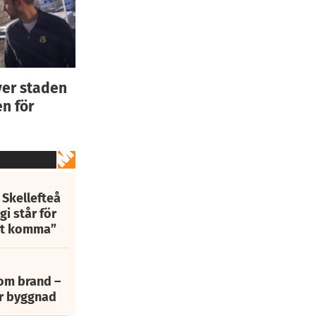
ver staden
n för
 Skellefteå
i står för
att komma”
 om brand –
ur byggnad