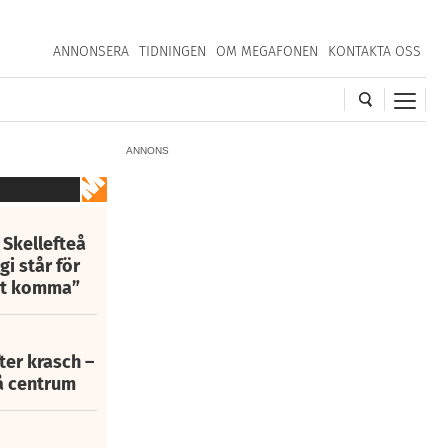
ANNONSERA
TIDNINGEN
OM MEGAFONEN
KONTAKTA OSS
ANNONS
 Skellefteå
i står för
att komma”
fter krasch –
eå centrum