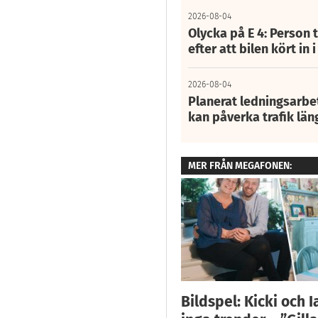
2026-08-04
Olycka på E 4: Person t
efter att bilen kört in 
2026-08-04
Planerat ledningsarbet
kan påverka trafik län
MER FRÅN MEGAFONEN:
Bildspel: Kicki och I