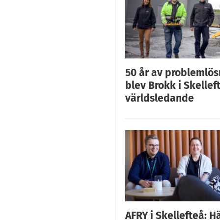
50 år av problemlös
blev Brokk i Skellef
världsledande
AFRY i Skellefteå: H