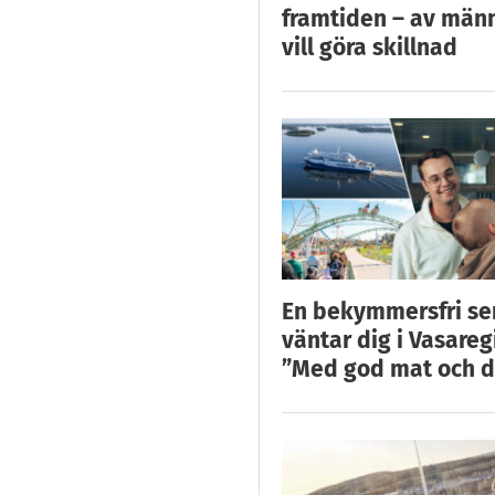
framtiden – av män
vill göra skillnad
En bekymmersfri s
väntar dig i Vasareg
”Med god mat och d