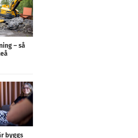
ning – så
teå
är byggs