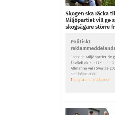
Skogen ska räcka till
Miljöpartiet vill ge
skogsägare större fr
Politiskt
reklammeddeland
Sponsor:
Miljöpartiet de g
Skellefteå
. Meddelandet är k
Allmänna val i Sverige 20
Mer information:
Transparensmeddelande
.