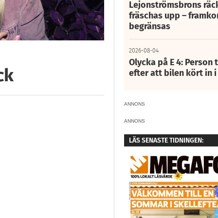
Lejonströmsbrons räc
fräschas upp – framko
begränsas
2026-08-04
Olycka på E 4: Person t
ck
efter att bilen kört in 
ANNONS
ANNONS
LÄS SENASTE TIDNINGEN: