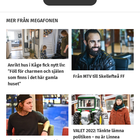
MER FRÅN MEGAFONEN
Anrikt hus i Kåge fick nytt liv:
”Föll för charmen och själen
Från MTV till Skellefteå FF
som finns i det här gamla
huset”
VALET 2022: Tänkte lämna
politiken – nu är Linnea