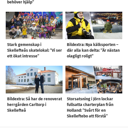
behöver hjälp”
Stark gemenskap i
Bildextra: Nya kälksporten –
Skellefteås skatelokal: ”Vi ser
där alla kan delta: ”Är nästan
ett ökat intresse”
olagligt roligt”
Bildextra: Så har de renoverat
Storsatsning i Jörn lockar
herrgården Carltorp i
fullsatta charterplan från
Skellefteå
Holland: ”Svårt för en
Skelleftebo att förstå”