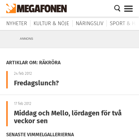
NYHETER
KULTUR & NÖJE
NÄRINGSLIV
SPORT & HÄ
ANNONS
ARTIKLAR OM: RÄKRÖRA
24 feb 2012
Fredagslunch?
17 feb 2012
Middag och Mello, lördagen för två
veckor sen
SENASTE VIMMELGALLERIERNA