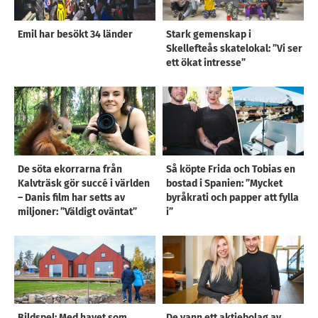
Emil har besökt 34 länder
Stark gemenskap i
Skellefteås skatelokal: ”Vi ser
ett ökat intresse”
De söta ekorrarna från
Så köpte Frida och Tobias en
Kalvträsk gör succé i världen
bostad i Spanien: ”Mycket
– Danis film har setts av
byråkrati och papper att fylla
miljoner: ”Väldigt oväntat”
i”
Bildspel: Med havet som
De vann ett aktiebolag av