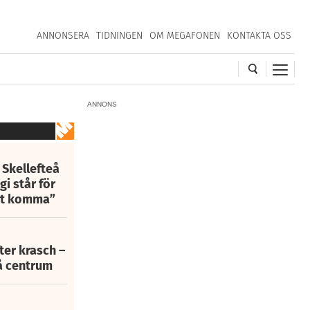
ANNONSERA
TIDNINGEN
OM MEGAFONEN
KONTAKTA OSS
ANNONS
 Skellefteå
i står för
att komma”
fter krasch –
eå centrum