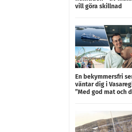
vill göra skillnad
En bekymmersfri s
väntar dig i Vasareg
”Med god mat och d