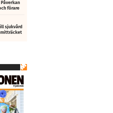
: Påverkan
och förare
ill sjukvård
i mitträcket