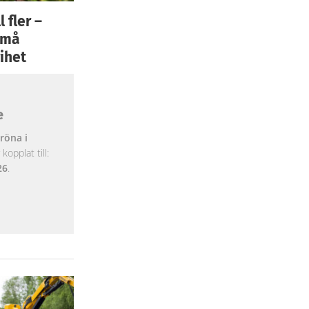
 fler –
 små
ihet
e
röna i
opplat till:
26
.