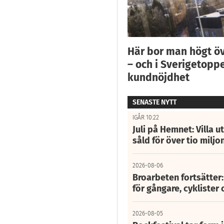
Här bor man högt ö
– och i Sverigetoppe
kundnöjdhet
SENASTE NYTT
IGÅR 10:22
Juli på Hemnet: Villa u
såld för över tio miljo
2026-08-06
Broarbeten fortsätter
för gångare, cyklister 
2026-08-05