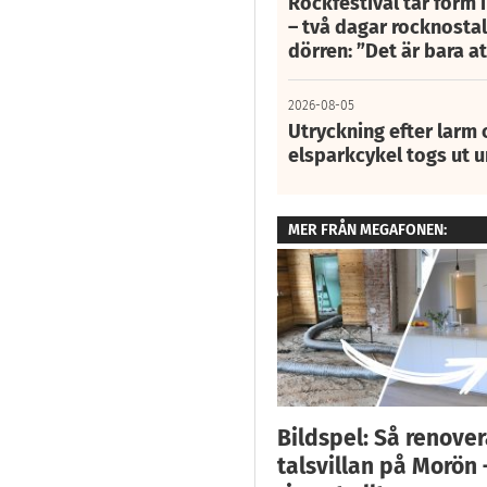
Rockfestival tar form i
– två dagar rocknostalg
dörren: ”Det är bara 
2026-08-05
Utryckning efter larm
elsparkcykel togs ut 
MER FRÅN MEGAFONEN:
Bildspel: Så renove
talsvillan på Morön 