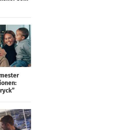
emester
ionen:
ryck”