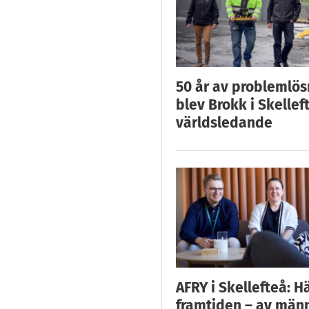
50 år av problemlös
blev Brokk i Skellef
världsledande
AFRY i Skellefteå: H
framtiden – av män