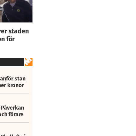
ver staden
n för
tanför stan
ner kronor
: Påverkan
och förare