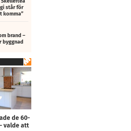
 Skellefteå
i står för
att komma”
 om brand –
ur byggnad
rade de 60-
– valde att