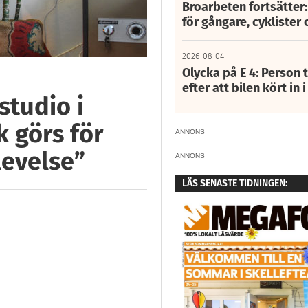
Broarbeten fortsätter
för gångare, cyklister 
2026-08-04
Olycka på E 4: Person t
efter att bilen kört in 
studio i
k görs för
ANNONS
levelse”
ANNONS
LÄS SENASTE TIDNINGEN: