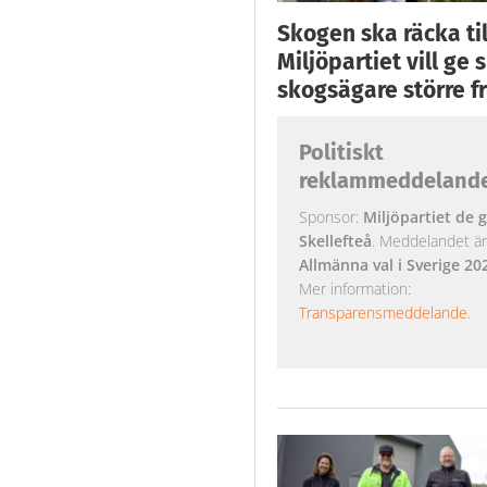
Skogen ska räcka till
Miljöpartiet vill ge
skogsägare större fr
Politiskt
reklammeddeland
Sponsor:
Miljöpartiet de g
Skellefteå
. Meddelandet är k
Allmänna val i Sverige 20
Mer information:
Transparensmeddelande
.