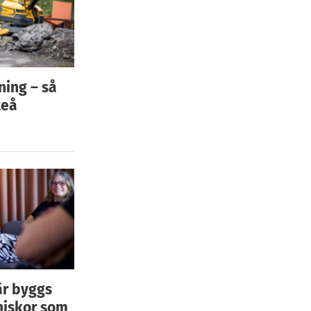
ning – så
teå
är byggs
niskor som