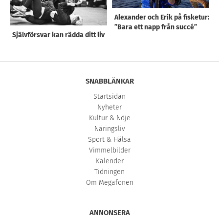
Alexander och Erik på fisketur:
”Bara ett napp från succé”
Självförsvar kan rädda ditt liv
SNABBLÄNKAR
Startsidan
Nyheter
Kultur & Nöje
Näringsliv
Sport & Hälsa
Vimmelbilder
Kalender
Tidningen
Om Megafonen
ANNONSERA