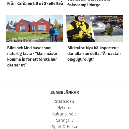
Från Karibien till ö i Skellefteå
fiskecamp i Norge
Bildspel: Med havet som
Bildextra: Nya kälksporten –
naturlig tavla • ”Man måste
där alla kan delta: ”Är nästan
komma in för att förstå hur
olagligt roligt”
det ser ut”
SNABBLÄNKAR
Startsidan
Nyheter
Kultur & Nöje
Näringsliv
Sport & Hälsa