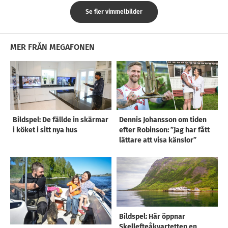
Se fler vimmelbilder
MER FRÅN MEGAFONEN
Bildspel: De fällde in skärmar
Dennis Johansson om tiden
i köket i sitt nya hus
efter Robinson: ”Jag har fått
lättare att visa känslor”
Bildspel: Här öppnar
Skellefteåkvartetten en