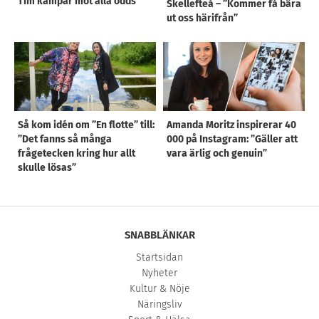
Tim kämpar mot alla odds
Skellefteå – ”Kommer få bära
ut oss härifrån”
Så kom idén om ”En flotte” till:
Amanda Moritz inspirerar 40
”Det fanns så många
000 på Instagram: ”Gäller att
frågetecken kring hur allt
vara ärlig och genuin”
skulle lösas”
SNABBLÄNKAR
Startsidan
Nyheter
Kultur & Nöje
Näringsliv