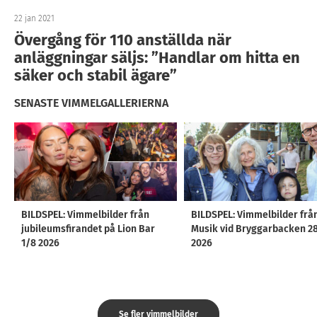
22 jan 2021
Övergång för 110 anställda när
anläggningar säljs: ”Handlar om hitta en
säker och stabil ägare”
SENASTE VIMMELGALLERIERNA
BILDSPEL: Vimmelbilder från
BILDSPEL: Vimmelbilder frå
jubileumsfirandet på Lion Bar
Musik vid Bryggarbacken 2
1/8 2026
2026
Se fler vimmelbilder