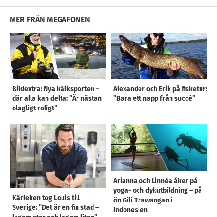
MER FRÅN MEGAFONEN
Bildextra: Nya kälksporten –
Alexander och Erik på fisketur:
där alla kan delta: ”Är nästan
”Bara ett napp från succé”
olagligt roligt”
Arianna och Linnéa åker på
yoga- och dykutbildning – på
Kärleken tog Louis till
ön Gili Trawangan i
Sverige: ”Det är en fin stad –
Indonesien