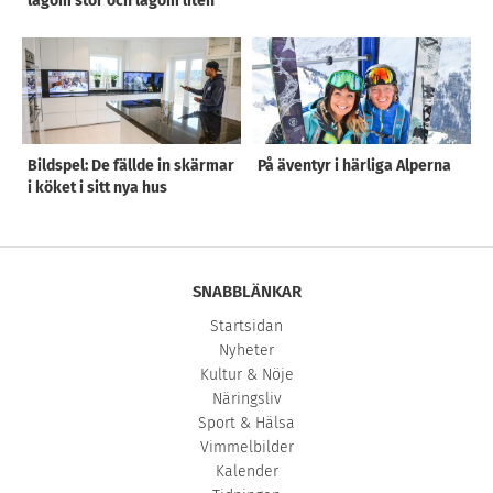
lagom stor och lagom liten”
Bildspel: De fällde in skärmar
På äventyr i härliga Alperna
i köket i sitt nya hus
SNABBLÄNKAR
Startsidan
Nyheter
Kultur & Nöje
Näringsliv
Sport & Hälsa
Vimmelbilder
Kalender